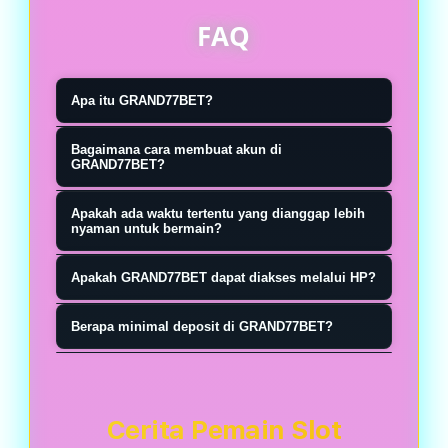
FAQ
Apa itu GRAND77BET?
GRAND77BET website resmi bandar
Bagaimana cara membuat akun di
slot online gacor malam hari ini
GRAND77BET?
terbaru nomor 1 seindonesia,
Pilih menu Daftar, isi data yang
Apakah ada waktu tertentu yang dianggap lebih
GRAND77BET menyediakan link resmi
diperlukan sesuai formulir, kemudian
nyaman untuk bermain?
menuju slot gacor 2026.
lakukan verifikasi apabila diminta.
Sebagian orang memilih malam hari
Apakah GRAND77BET dapat diakses melalui HP?
Setelah proses selesai, akun dapat
karena suasana lebih tenang dan
digunakan untuk masuk ke platform.
Ya. GRAND77BET dapat diakses
minim gangguan. Namun dari sisi
Berapa minimal deposit di GRAND77BET?
melalui smartphone Android, iPhone,
sistem permainan, tidak ada
Minimal deposit mengikuti ketentuan
tablet, maupun komputer tanpa
perbedaan khusus yang
yang berlaku pada platform.
perlu instalasi aplikasi tambahan.
memengaruhi hasil berdasarkan
Informasi terbaru dapat dilihat pada
Cerita Pemain Slot
waktu tertentu.