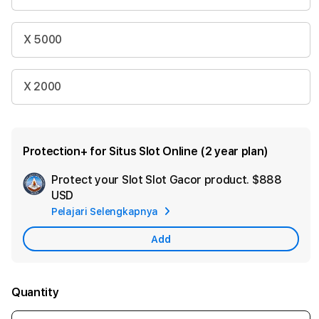
X 5000
X 2000
Protection+ for Situs Slot Online (2 year plan)
Protect your Slot Slot Gacor product.
$888
Ad
USD
App
Pelajari Selengkapnya
Car
Add
Quantity