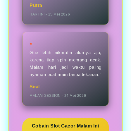
Putra
HARI INI - 25 Mei 2026
★
Gue lebih nikmatin alurnya aja,
karena tiap spin memang acak.
Malam hari jadi waktu paling
nyaman buat main tanpa tekanan.”
Sisil
MALAM SESSION - 24 Mei 2026
Cobain Slot Gacor Malam Ini