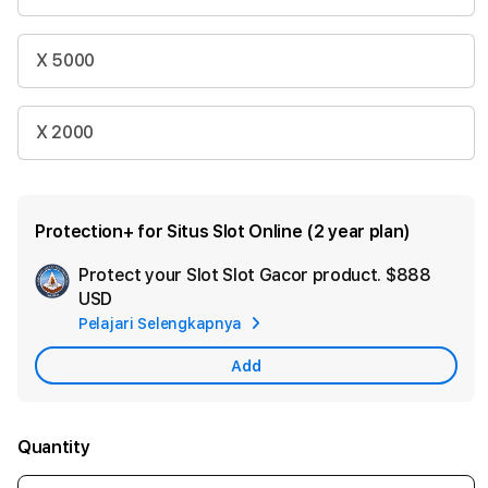
X 5000
X 2000
Protection+ for Situs Slot Online (2 year plan)
Protect your Slot Slot Gacor product.
$888
Ad
USD
App
Pelajari Selengkapnya
Car
Add
Quantity