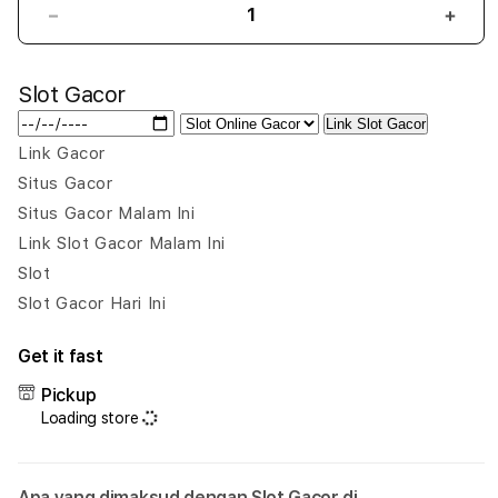
Decrease
Incr
quantity
quant
for
for
Slot Gacor
GRAND77BET:
GRA
Bandar
Band
Link Slot Gacor
Link
Link
Link Gacor
Situs
Situs
Situs Gacor
Slot
Slot
Online
Onlin
Situs Gacor Malam Ini
Gacor
Gaco
Link Slot Gacor Malam Ini
Malam
Mala
Slot
Ini
Ini
Slot Gacor Hari Ini
Terbaru
Terb
No
No
1
1
Get it fast
SeIndonesia
SeIn
Pickup
Loading store
Apa yang dimaksud dengan Slot Gacor di