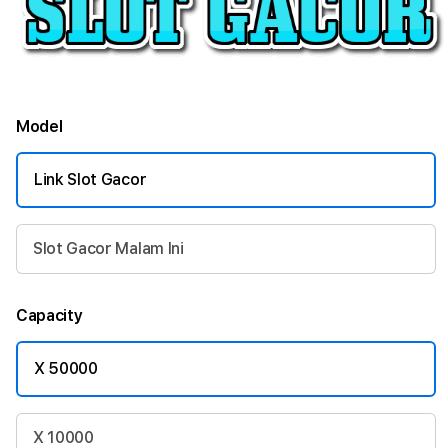
Model
Link Slot Gacor
Slot Gacor Malam Ini
Capacity
X 50000
X 10000