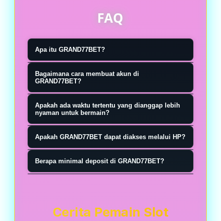
FAQ
Apa itu GRAND77BET?
GRAND77BET website resmi bandar
Bagaimana cara membuat akun di
slot online gacor malam hari ini
GRAND77BET?
terbaru nomor 1 seindonesia,
Pilih menu Daftar, isi data yang
Apakah ada waktu tertentu yang dianggap lebih
GRAND77BET menyediakan link resmi
diperlukan sesuai formulir, kemudian
nyaman untuk bermain?
menuju slot gacor 2026.
lakukan verifikasi apabila diminta.
Sebagian orang memilih malam hari
Apakah GRAND77BET dapat diakses melalui HP?
Setelah proses selesai, akun dapat
karena suasana lebih tenang dan
digunakan untuk masuk ke platform.
Ya. GRAND77BET dapat diakses
minim gangguan. Namun dari sisi
Berapa minimal deposit di GRAND77BET?
melalui smartphone Android, iPhone,
sistem permainan, tidak ada
Minimal deposit mengikuti ketentuan
tablet, maupun komputer tanpa
perbedaan khusus yang
yang berlaku pada platform.
perlu instalasi aplikasi tambahan.
memengaruhi hasil berdasarkan
Informasi terbaru dapat dilihat pada
Cerita Pemain Slot
waktu tertentu.