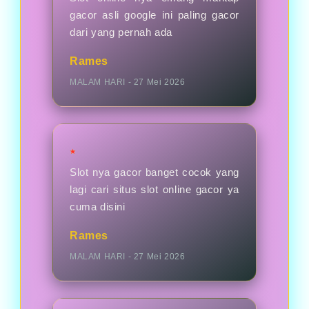
gacor asli google ini paling gacor
dari yang pernah ada
Rames
MALAM HARI - 27 Mei 2026
★
Slot nya gacor banget cocok yang
lagi cari situs slot online gacor ya
cuma disini
Rames
MALAM HARI - 27 Mei 2026