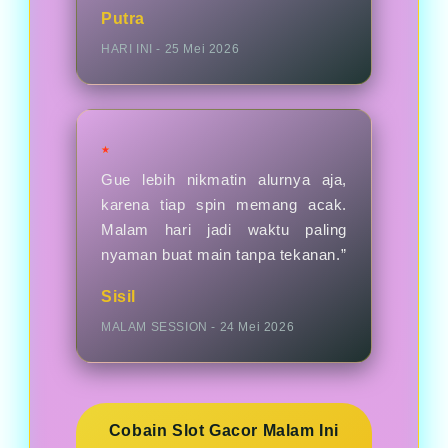
Putra
HARI INI - 25 Mei 2026
★
Gue lebih nikmatin alurnya aja,
karena tiap spin memang acak.
Malam hari jadi waktu paling
nyaman buat main tanpa tekanan.”
Sisil
MALAM SESSION - 24 Mei 2026
Cobain Slot Gacor Malam Ini