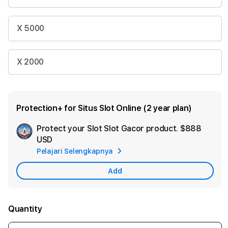
X 5000
X 2000
Protection+ for Situs Slot Online (2 year plan)
Protect your Slot Slot Gacor product.
$888
Ad
USD
App
Pelajari Selengkapnya
Car
Add
Quantity