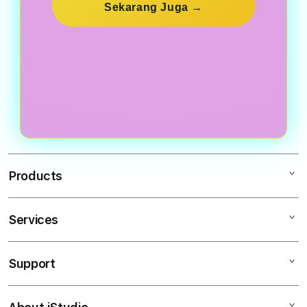
Sekarang Juga →
Products
Services
Slot Online
Slot Online Online
Support
AppleCare+
Slot Gacor
Corporate
Slot Gacor Malam Ini Slot