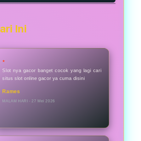
dilihat pada halaman deposit atau pusat
ri Ini
★
Slot nya gacor banget cocok yang lagi cari
situs slot online gacor ya cuma disini
Rames
MALAM HARI - 27 Mei 2026