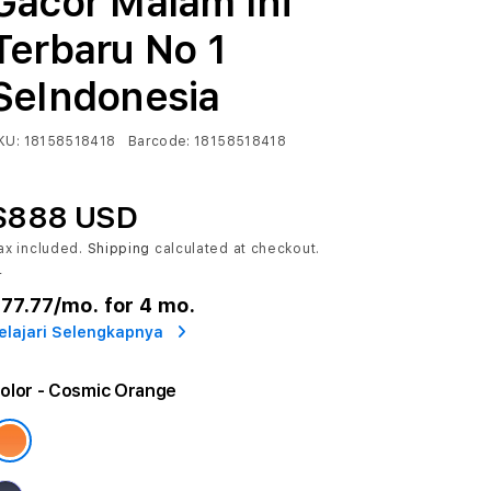
Gacor Malam Ini
Terbaru No 1
SeIndonesia
KU:
18158518418
Barcode:
18158518418
$888 USD
ax included.
Shipping
calculated at checkout.
r
77.77
/mo. for 4 mo.
elajari Selengkapnya
olor
- Cosmic Orange