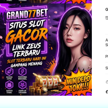
Open
media
G
7
in
modal
A
S
P
S
Open
media
9