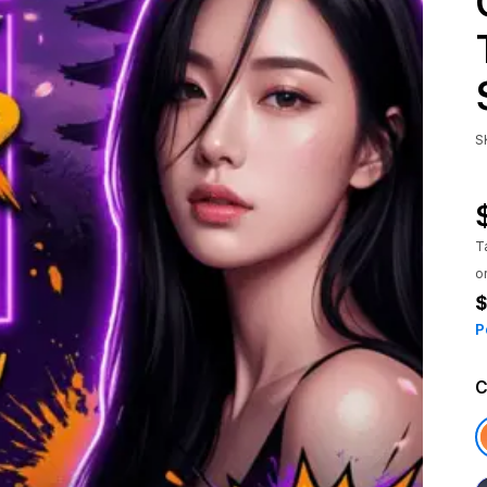
S
T
o
$
P
C