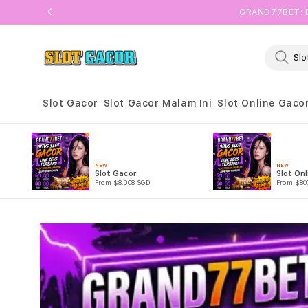
GRAND77BET: Ba
Slot Gacor
Slot Gacor Malam Ini
Slot Online Gaco
NEW
NEW
Slot Gacor
Slot On
From $8.008 SGD
From $80
Skip to
product
information