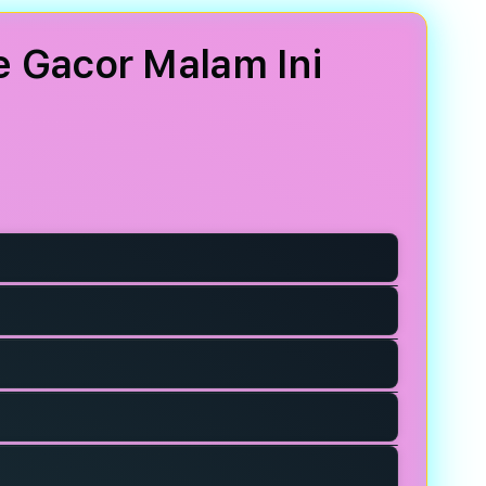
e Gacor Malam Ini
esia, GRAND77BET menyediakan link resmi
diminta. Setelah proses selesai, akun dapat
n dari sisi sistem permainan, tidak ada
a perlu instalasi aplikasi tambahan.