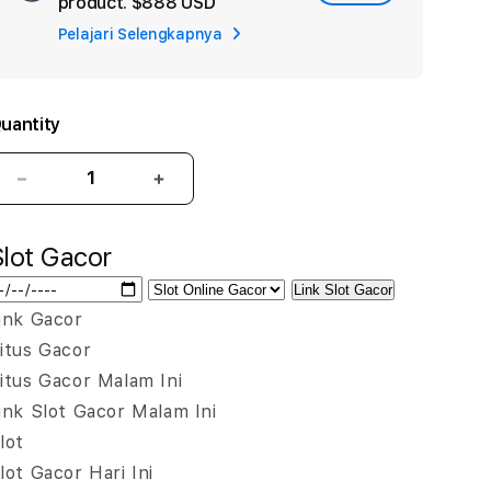
product.
$888 USD
Apple
Pelajari Selengkapnya
Care
uantity
Decrease
Increase
quantity
quantity
for
for
Slot Gacor
GRAND77BET:
GRAND77BET:
Bandar
Bandar
Link Slot Gacor
Link
Link
ink Gacor
Situs
Situs
Slot
Slot
itus Gacor
Online
Online
itus Gacor Malam Ini
Gacor
Gacor
ink Slot Gacor Malam Ini
Malam
Malam
Ini
Ini
lot
Terbaru
Terbaru
lot Gacor Hari Ini
No
No