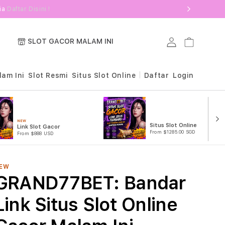
sia
Daftar Disini !
SLOT GACOR MALAM INI
Log in
Cart
lam Ini
Slot Resmi
Situs Slot Online
Daftar
Login
NEW
Situs Slot Online
Link Slot Gacor
From $1285.00 SGD
From $888 USD
EW
GRAND77BET: Bandar
Link Situs Slot Online