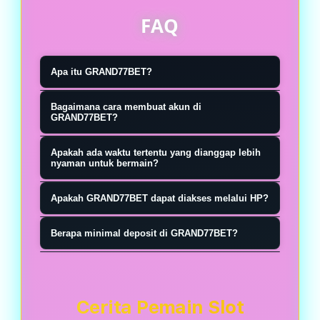
FAQ
Apa itu GRAND77BET?
GRAND77BET website resmi bandar
Bagaimana cara membuat akun di
slot online gacor malam hari ini
GRAND77BET?
terbaru nomor 1 seindonesia,
Pilih menu Daftar, isi data yang
Apakah ada waktu tertentu yang dianggap lebih
GRAND77BET menyediakan link resmi
diperlukan sesuai formulir, kemudian
nyaman untuk bermain?
menuju slot gacor 2026.
lakukan verifikasi apabila diminta.
Sebagian orang memilih malam hari
Apakah GRAND77BET dapat diakses melalui HP?
Setelah proses selesai, akun dapat
karena suasana lebih tenang dan
digunakan untuk masuk ke platform.
Ya. GRAND77BET dapat diakses
minim gangguan. Namun dari sisi
Berapa minimal deposit di GRAND77BET?
melalui smartphone Android, iPhone,
sistem permainan, tidak ada
Minimal deposit mengikuti ketentuan
tablet, maupun komputer tanpa
perbedaan khusus yang
yang berlaku pada platform.
perlu instalasi aplikasi tambahan.
memengaruhi hasil berdasarkan
Informasi terbaru dapat dilihat pada
Cerita Pemain Slot
waktu tertentu.