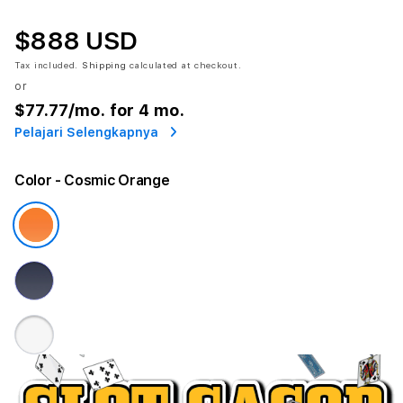
$888 USD
Tax included.
Shipping
calculated at checkout.
or
$77.77
/mo. for 4 mo.
Pelajari Selengkapnya
Color
- Cosmic Orange