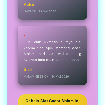
Putra
HARI INI - 25 Mei 2026
★
Gue lebih nikmatin alurnya aja,
karena tiap spin memang acak.
Malam hari jadi waktu paling
nyaman buat main tanpa tekanan.”
Sisil
MALAM SESSION - 24 Mei 2026
Cobain Slot Gacor Malam Ini