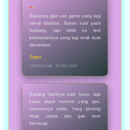
★★
Biasanya gue cari game yang lagi
ramai dibahas. Bukan soal pasti
menang, tapi lebih ke feel
permainannya yang lagi enak buat
dimainkan.
Jupri
SESI MALAM - 26 Mei 2026
Kadang hasilnya naik turun, tapi
kalau dapet momen yang pas,
sensasinya beda. Yang penting
tetap santai dan gak over
berharap.