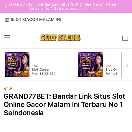
GRAND77BET: Bandar Link Situs Slot Online Gacor Malam Ini
Terbaru No 1 SeIndonesia
Daftar Disini !
SLOT GACOR MALAM INI
Cart
NEW
NEW
Slot Gacor
Slot Online GA
From $8.008 SGD
From $807.77 SGD
NEW
GRAND77BET: Bandar Link Situs Slot
Online Gacor Malam Ini Terbaru No 1
SeIndonesia