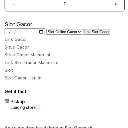
Decrease
Incr
quantity
quant
for
for
Slot Gacor
GRAND77BET:
GRA
Bandar
Band
Link Slot Gacor
Link
Link
Link Gacor
Situs
Situs
Situs Gacor
Slot
Slot
Online
Onlin
Situs Gacor Malam Ini
Gacor
Gaco
Link Slot Gacor Malam Ini
Malam
Mala
Slot
Ini
Ini
Slot Gacor Hari Ini
Terbaru
Terb
No
No
1
1
Get it fast
SeIndonesia
SeIn
Pickup
Loading store
Apa yang dimaksud dengan Slot Gacor di