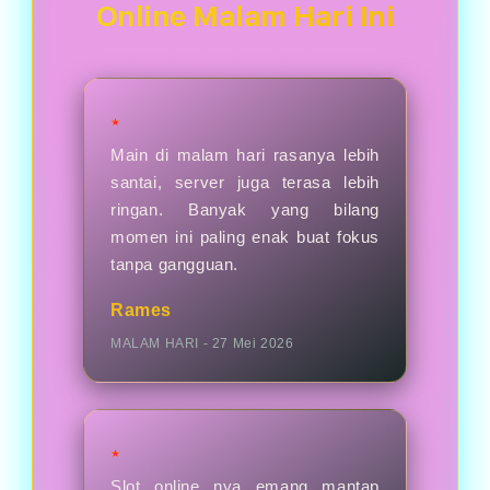
halaman deposit atau pusat bantuan.
Online Malam Hari Ini
★
Main di malam hari rasanya lebih
santai, server juga terasa lebih
ringan. Banyak yang bilang
momen ini paling enak buat fokus
tanpa gangguan.
Rames
MALAM HARI - 27 Mei 2026
★
Slot online nya emang mantap