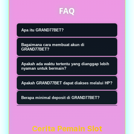
FAQ
Apa itu GRAND77BET?
GRAND77BET website resmi bandar
Bagaimana cara membuat akun di
slot online gacor malam hari ini
GRAND77BET?
terbaru nomor 1 seindonesia,
Pilih menu Daftar, isi data yang
Apakah ada waktu tertentu yang dianggap lebih
GRAND77BET menyediakan link resmi
diperlukan sesuai formulir, kemudian
nyaman untuk bermain?
menuju slot gacor 2026.
lakukan verifikasi apabila diminta.
Sebagian orang memilih malam hari
Apakah GRAND77BET dapat diakses melalui HP?
Setelah proses selesai, akun dapat
karena suasana lebih tenang dan
digunakan untuk masuk ke platform.
Ya. GRAND77BET dapat diakses
minim gangguan. Namun dari sisi
Berapa minimal deposit di GRAND77BET?
melalui smartphone Android, iPhone,
sistem permainan, tidak ada
Minimal deposit mengikuti ketentuan
tablet, maupun komputer tanpa
perbedaan khusus yang
yang berlaku pada platform.
perlu instalasi aplikasi tambahan.
memengaruhi hasil berdasarkan
Informasi terbaru dapat dilihat pada
Cerita Pemain Slot
waktu tertentu.