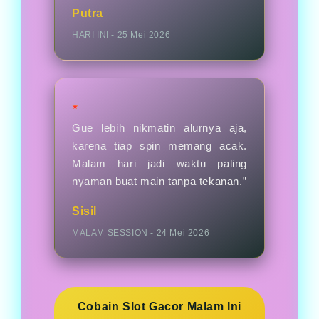
Putra
HARI INI - 25 Mei 2026
★
Gue lebih nikmatin alurnya aja,
karena tiap spin memang acak.
Malam hari jadi waktu paling
nyaman buat main tanpa tekanan.”
Sisil
MALAM SESSION - 24 Mei 2026
Cobain Slot Gacor Malam Ini