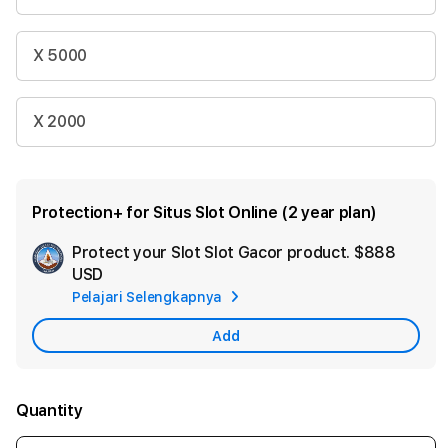
X 5000
X 2000
Protection+ for Situs Slot Online (2 year plan)
Protect your Slot Slot Gacor product.
$888
Ad
USD
App
Pelajari Selengkapnya
Car
Add
Quantity