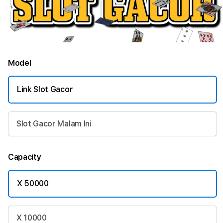
Model
Link Slot Gacor
Slot Gacor Malam Ini
Capacity
X 50000
X 10000