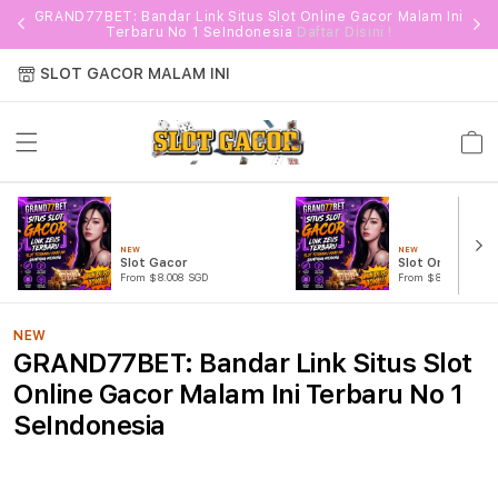
GRAND77BET: Bandar Link Situs Slot Online Gacor Malam Ini
Terbaru No 1 SeIndonesia
Daftar Disini !
SLOT GACOR MALAM INI
Cart
NEW
NEW
Slot Gacor
Slot Online GA
From $8.008 SGD
From $807.77 SGD
NEW
GRAND77BET: Bandar Link Situs Slot
Online Gacor Malam Ini Terbaru No 1
SeIndonesia