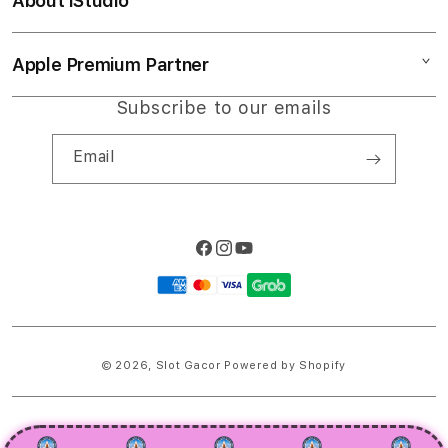
About iStudio
My Account
Slot Online Gacor
Situs Slot Online
Collection & Delivery
Elush Service Provider
Slot Gacor 2026
Apple Premium Partner
About Us
Returns & Exchanges
Financing Options
Slot Online Gacor
Find an iStudio near you
Subscribe to our emails
Contact Us
Trade-in
Slot Gacor Malam Ini Slot
Why Shop at iStudio
FAQ
Email
Travellers Reservation
Elush Corporate Website
Privacy Policy
Site Terms of Use
Facebook
Instagram
YouTube
Payment
methods
© 2026,
Slot Gacor
Powered by Shopify
PRICES INCLUDE 9% GST BUT EXCLUDE SHIPPING COSTS.