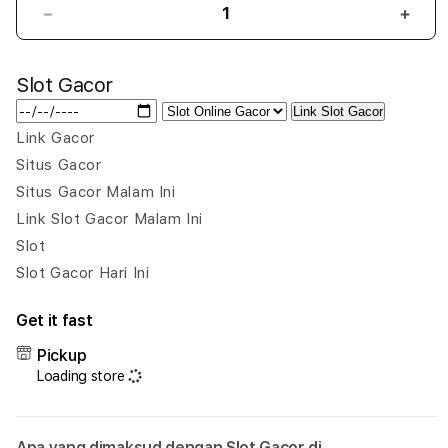
Decrease
Incr
quantity
quant
for
for
Slot Gacor
GRAND77BET:
GRA
Bandar
Band
Link Slot Gacor
Link
Link
Link Gacor
Situs
Situs
Situs Gacor
Slot
Slot
Online
Onlin
Situs Gacor Malam Ini
Gacor
Gaco
Link Slot Gacor Malam Ini
Malam
Mala
Slot
Ini
Ini
Slot Gacor Hari Ini
Terbaru
Terb
No
No
1
1
Get it fast
SeIndonesia
SeIn
Pickup
Loading store
Apa yang dimaksud dengan Slot Gacor di