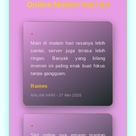
halaman deposit atau pusat bantuan.
Online Malam Hari Ini
★
Main di malam hari rasanya lebih
santai, server juga terasa lebih
ringan. Banyak yang bilang
momen ini paling enak buat fokus
tanpa gangguan.
Rames
MALAM HARI - 27 Mei 2026
★
Slot online nya emang mantap