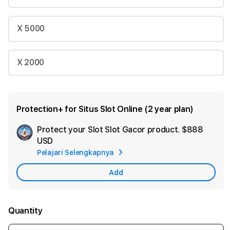
X 5000
X 2000
Protection+ for Situs Slot Online (2 year plan)
Protect your Slot Slot Gacor product.
$888
Ad
USD
App
Pelajari Selengkapnya
Car
Add
Quantity