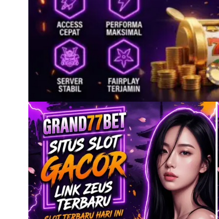
Open
media
1
in
modal