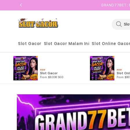
GRAND77BET: Ba
Slot Gacor
Slot Gacor Malam Ini
Slot Online Gaco
NEW
NEW
Slot Gacor
Slot On
From $8.008 SGD
From $80
Skip to
product
information