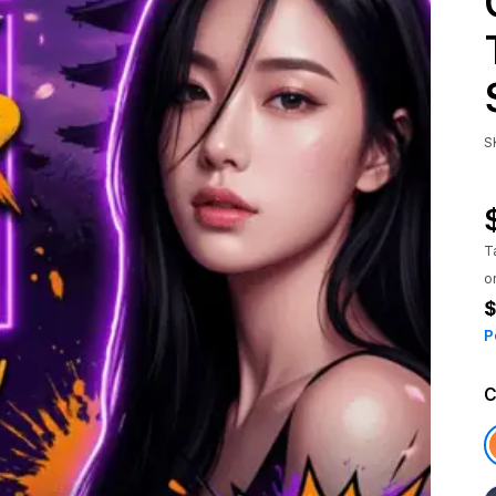
S
T
o
$
P
C