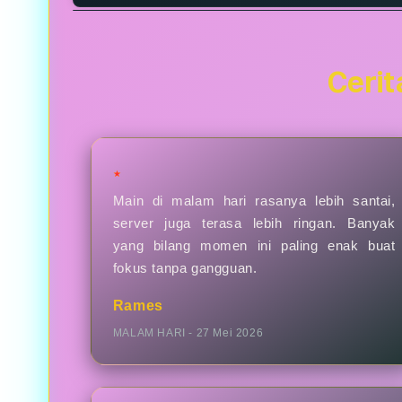
Minimal deposit mengikuti ketentuan ya
bantuan.
Cerit
★
Main di malam hari rasanya lebih santai,
server juga terasa lebih ringan. Banyak
yang bilang momen ini paling enak buat
fokus tanpa gangguan.
Rames
MALAM HARI - 27 Mei 2026