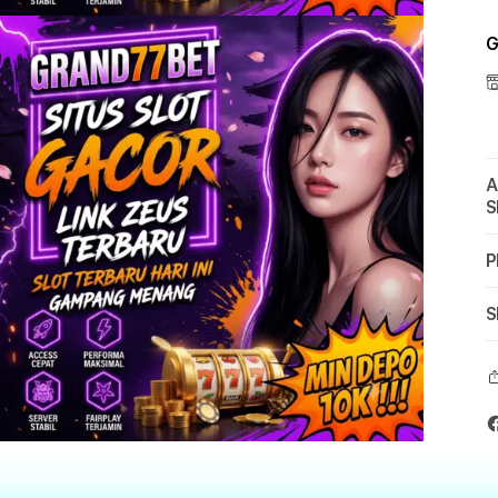
Open
media
G
7
in
modal
A
S
P
S
Open
media
9