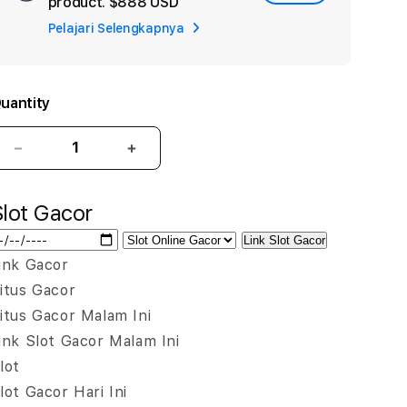
product.
$888 USD
Apple
Pelajari Selengkapnya
Care
uantity
Decrease
Increase
quantity
quantity
for
for
Slot Gacor
GRAND77BET:
GRAND77BET:
Bandar
Bandar
Link Slot Gacor
Link
Link
ink Gacor
Situs
Situs
Slot
Slot
itus Gacor
Online
Online
itus Gacor Malam Ini
Gacor
Gacor
ink Slot Gacor Malam Ini
Malam
Malam
Ini
Ini
lot
Terbaru
Terbaru
lot Gacor Hari Ini
No
No