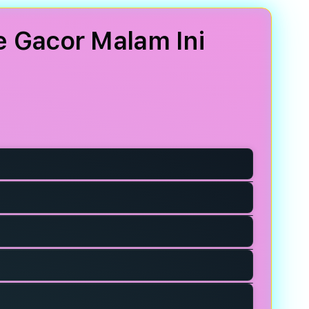
e Gacor Malam Ini
esia, GRAND77BET menyediakan link resmi
diminta. Setelah proses selesai, akun dapat
n dari sisi sistem permainan, tidak ada
a perlu instalasi aplikasi tambahan.