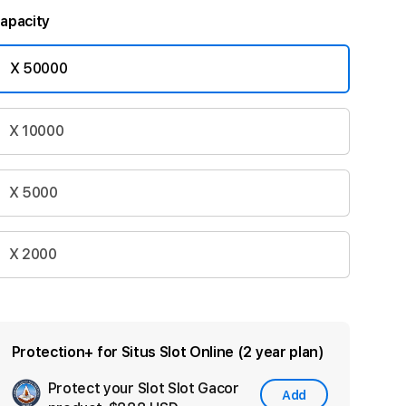
apacity
X 50000
X 10000
X 5000
X 2000
Protection+ for Situs Slot Online (2 year plan)
Protect your Slot Slot Gacor
Add
Add