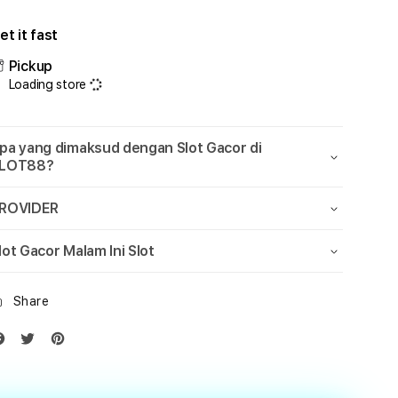
1
1
SeIndonesia
SeIndonesia
et it fast
Pickup
Loading store
pa yang dimaksud dengan Slot Gacor di
LOT88?
ROVIDER
lot Gacor Malam Ini Slot
Share