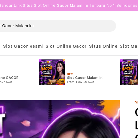
ndar Link Situs Slot Online Gacor Malam Ini Terbaru No 1 SeIndone
r
Slot Gacor Resmi
Slot Online Gacor
Situs Online
Slot Ma
NEW
line GACOR
Slot Gacor Malam Ini
7.77 SGD
From $752.00 SGD
N