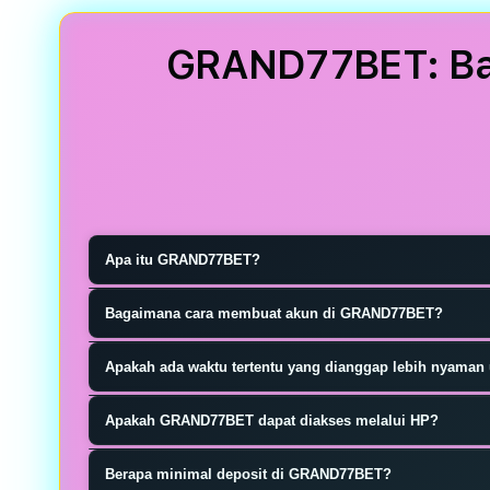
in
modal
GRAND77BET: Band
Apa itu GRAND77BET?
GRAND77BET website resmi bandar slot o
Bagaimana cara membuat akun di GRAND77BET?
menuju slot gacor 2026.
Pilih menu Daftar, isi data yang diperluka
Apakah ada waktu tertentu yang dianggap lebih nyaman
digunakan untuk masuk ke platform.
Sebagian orang memilih malam hari kare
Apakah GRAND77BET dapat diakses melalui HP?
perbedaan khusus yang memengaruhi hasil
Ya. GRAND77BET dapat diakses melalui smar
Berapa minimal deposit di GRAND77BET?