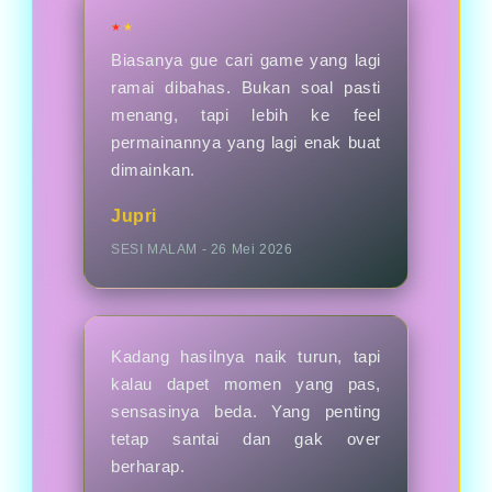
★★
Biasanya gue cari game yang lagi
ramai dibahas. Bukan soal pasti
menang, tapi lebih ke feel
permainannya yang lagi enak buat
dimainkan.
Jupri
SESI MALAM - 26 Mei 2026
Kadang hasilnya naik turun, tapi
kalau dapet momen yang pas,
sensasinya beda. Yang penting
tetap santai dan gak over
berharap.