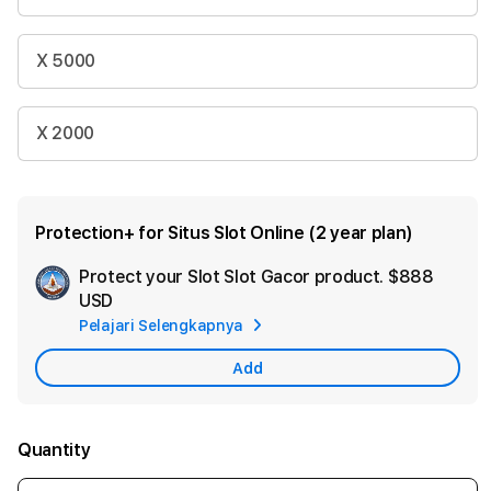
X 5000
X 2000
Protection+ for Situs Slot Online (2 year plan)
Protect your Slot Slot Gacor product.
$888
Ad
USD
App
Pelajari Selengkapnya
Car
Add
Quantity