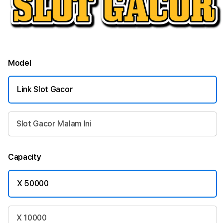
Model
Link Slot Gacor
Slot Gacor Malam Ini
Capacity
X 50000
X 10000