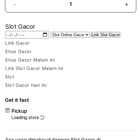
Decrease
Incr
quantity
quant
for
for
Slot Gacor
GRAND77BET:
GRA
Bandar
Band
Link Slot Gacor
Link
Link
Link Gacor
Situs
Situs
Situs Gacor
Slot
Slot
Online
Onlin
Situs Gacor Malam Ini
Gacor
Gaco
Link Slot Gacor Malam Ini
Malam
Mala
Slot
Ini
Ini
Slot Gacor Hari Ini
Terbaru
Terb
No
No
1
1
Get it fast
SeIndonesia
SeIn
Pickup
Loading store
Apa yang dimaksud dengan Slot Gacor di