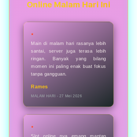
halaman deposit atau pusat bantuan.
Online Malam Hari Ini
★
Main di malam hari rasanya lebih
santai, server juga terasa lebih
ringan. Banyak yang bilang
momen ini paling enak buat fokus
tanpa gangguan.
Rames
MALAM HARI - 27 Mei 2026
★
Slot online nya emang mantap