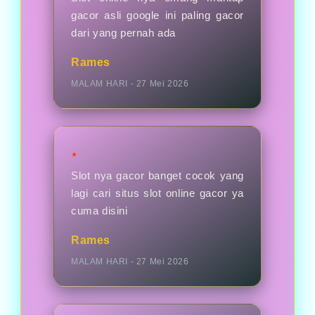
gacor asli google ini paling gacor
dari yang pernah ada
Rames
MALAM HARI - 27 Mei 2026
★
Slot nya gacor banget cocok yang
lagi cari situs slot online gacor ya
cuma disini
Rames
MALAM HARI - 27 Mei 2026