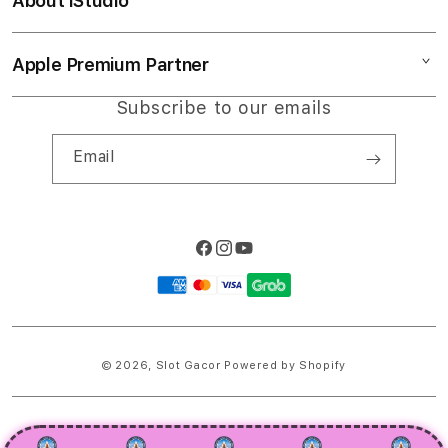
About iStudio
My Account
Slot Online Gacor
Situs Slot Online
Collection & Delivery
Elush Service Provider
Slot Gacor 2026
Apple Premium Partner
About Us
Returns & Exchanges
Financing Options
Slot Online Gacor
Find an iStudio near you
Subscribe to our emails
Contact Us
Trade-in
Slot Gacor Malam Ini Slot
Why Shop at iStudio
FAQ
Email
Travellers Reservation
Elush Corporate Website
Privacy Policy
Site Terms of Use
Facebook
Instagram
YouTube
Payment
methods
© 2026,
Slot Gacor
Powered by Shopify
PRICES INCLUDE 9% GST BUT EXCLUDE SHIPPING COSTS.