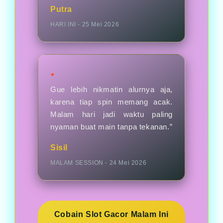
Putra
HARI INI - 25 Mei 2026
★
Gue lebih nikmatin alurnya aja,
karena tiap spin memang acak.
Malam hari jadi waktu paling
nyaman buat main tanpa tekanan.”
Sisil
MALAM SESSION - 24 Mei 2026
Cobain Slot Gacor Malam Ini