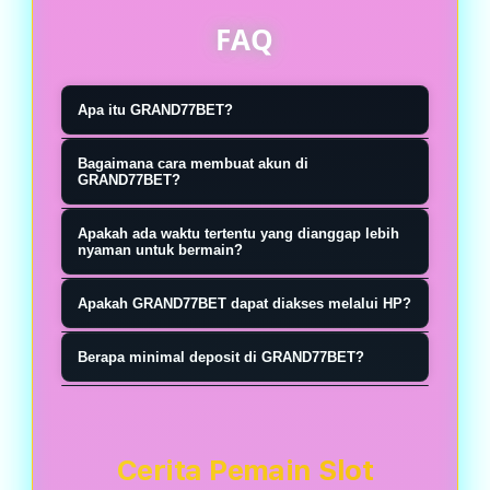
FAQ
Apa itu GRAND77BET?
GRAND77BET website resmi bandar
Bagaimana cara membuat akun di
slot online gacor malam hari ini
GRAND77BET?
terbaru nomor 1 seindonesia,
Pilih menu Daftar, isi data yang
Apakah ada waktu tertentu yang dianggap lebih
GRAND77BET menyediakan link resmi
diperlukan sesuai formulir, kemudian
nyaman untuk bermain?
menuju slot gacor 2026.
lakukan verifikasi apabila diminta.
Sebagian orang memilih malam hari
Apakah GRAND77BET dapat diakses melalui HP?
Setelah proses selesai, akun dapat
karena suasana lebih tenang dan
digunakan untuk masuk ke platform.
Ya. GRAND77BET dapat diakses
minim gangguan. Namun dari sisi
Berapa minimal deposit di GRAND77BET?
melalui smartphone Android, iPhone,
sistem permainan, tidak ada
Minimal deposit mengikuti ketentuan
tablet, maupun komputer tanpa
perbedaan khusus yang
yang berlaku pada platform.
perlu instalasi aplikasi tambahan.
memengaruhi hasil berdasarkan
Informasi terbaru dapat dilihat pada
Cerita Pemain Slot
waktu tertentu.