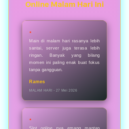
halaman deposit atau pusat bantuan.
Online Malam Hari Ini
★
Main di malam hari rasanya lebih
santai, server juga terasa lebih
ringan. Banyak yang bilang
momen ini paling enak buat fokus
tanpa gangguan.
Rames
MALAM HARI - 27 Mei 2026
★
Slot online nya emang mantap