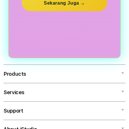
Sekarang Juga →
Products
Services
Slot Online
Slot Online Online
Support
AppleCare+
Slot Gacor
Corporate
Slot Gacor Malam Ini Slot