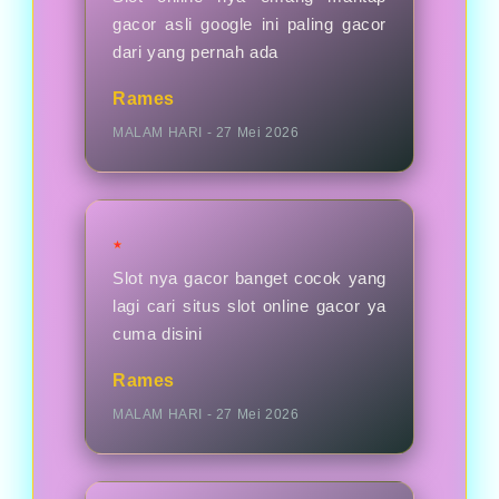
gacor asli google ini paling gacor
dari yang pernah ada
Rames
MALAM HARI - 27 Mei 2026
★
Slot nya gacor banget cocok yang
lagi cari situs slot online gacor ya
cuma disini
Rames
MALAM HARI - 27 Mei 2026