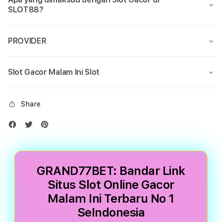
SLOT88?
PROVIDER
Slot Gacor Malam Ini Slot
Share
GRAND77BET: Bandar Link
Situs Slot Online Gacor
Malam Ini Terbaru No 1
SeIndonesia