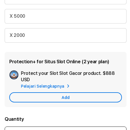
X 5000
X 2000
Protection+ for Situs Slot Online (2 year plan)
Protect your Slot Slot Gacor product.
$888
Ad
USD
App
Pelajari Selengkapnya
Car
Add
Quantity