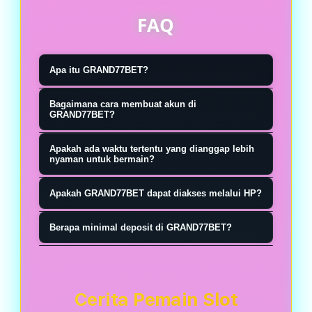
FAQ
Apa itu GRAND77BET?
GRAND77BET website resmi bandar
Bagaimana cara membuat akun di
slot online gacor malam hari ini
GRAND77BET?
terbaru nomor 1 seindonesia,
Pilih menu Daftar, isi data yang
Apakah ada waktu tertentu yang dianggap lebih
GRAND77BET menyediakan link resmi
diperlukan sesuai formulir, kemudian
nyaman untuk bermain?
menuju slot gacor 2026.
lakukan verifikasi apabila diminta.
Sebagian orang memilih malam hari
Apakah GRAND77BET dapat diakses melalui HP?
Setelah proses selesai, akun dapat
karena suasana lebih tenang dan
digunakan untuk masuk ke platform.
Ya. GRAND77BET dapat diakses
minim gangguan. Namun dari sisi
Berapa minimal deposit di GRAND77BET?
melalui smartphone Android, iPhone,
sistem permainan, tidak ada
Minimal deposit mengikuti ketentuan
tablet, maupun komputer tanpa
perbedaan khusus yang
yang berlaku pada platform.
perlu instalasi aplikasi tambahan.
memengaruhi hasil berdasarkan
Informasi terbaru dapat dilihat pada
Cerita Pemain Slot
waktu tertentu.