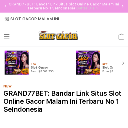
GRAND77BET: Bandar Link Situs Slot Online Gacor Malam Ini
Terbaru No 1 SeIndonesia
Daftar Disini !
SLOT GACOR MALAM INI
Cart
NEW
NEW
Slot Gacor
Slot Online GA
From $8.008 SGD
From $807.77 SGD
NEW
GRAND77BET: Bandar Link Situs Slot
Online Gacor Malam Ini Terbaru No 1
SeIndonesia