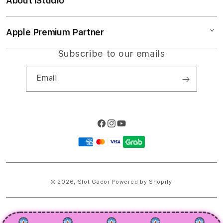
About iStudio
My Account
Slot Online Gacor
Situs Slot Online
Collection & Delivery
Elush Service Provider
Slot Gacor 2026
Apple Premium Partner
About Us
Returns & Exchanges
Financing Options
Slot Online Gacor
Find an iStudio near you
Subscribe to our emails
Contact Us
Trade-in
Slot Gacor Malam Ini Slot
Why Shop at iStudio
FAQ
Email
Travellers Reservation
Elush Corporate Website
Privacy Policy
Site Terms of Use
Facebook
Instagram
YouTube
Payment
methods
© 2026,
Slot Gacor
Powered by Shopify
PRICES INCLUDE 9% GST BUT EXCLUDE SHIPPING COSTS.