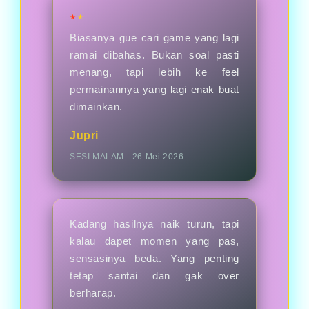
★★
Biasanya gue cari game yang lagi
ramai dibahas. Bukan soal pasti
menang, tapi lebih ke feel
permainannya yang lagi enak buat
dimainkan.
Jupri
SESI MALAM - 26 Mei 2026
Kadang hasilnya naik turun, tapi
kalau dapet momen yang pas,
sensasinya beda. Yang penting
tetap santai dan gak over
berharap.