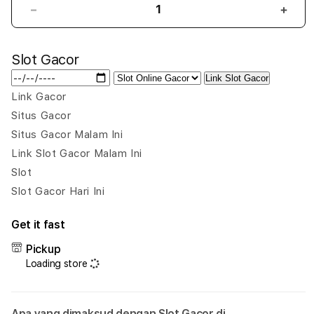
Decrease
Incr
quantity
quant
for
for
Slot Gacor
GRAND77BET:
GRA
Bandar
Band
Link Slot Gacor
Link
Link
Link Gacor
Situs
Situs
Situs Gacor
Slot
Slot
Online
Onlin
Situs Gacor Malam Ini
Gacor
Gaco
Link Slot Gacor Malam Ini
Malam
Mala
Slot
Ini
Ini
Slot Gacor Hari Ini
Terbaru
Terb
No
No
1
1
Get it fast
SeIndonesia
SeIn
Pickup
Loading store
Apa yang dimaksud dengan Slot Gacor di