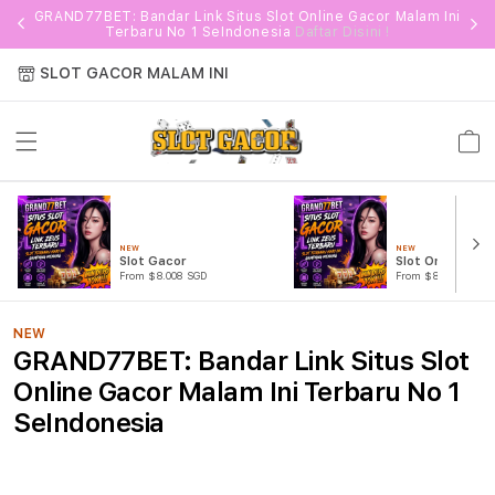
GRAND77BET: Bandar Link Situs Slot Online Gacor Malam Ini
Terbaru No 1 SeIndonesia
Daftar Disini !
SLOT GACOR MALAM INI
Cart
NEW
NEW
Slot Gacor
Slot Online GA
From $8.008 SGD
From $807.77 SGD
NEW
GRAND77BET: Bandar Link Situs Slot
Online Gacor Malam Ini Terbaru No 1
SeIndonesia