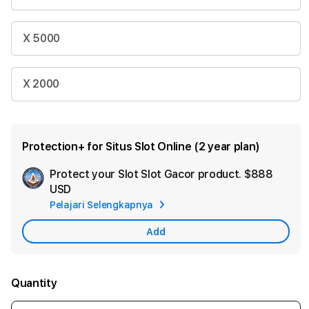
X 5000
X 2000
Protection+ for Situs Slot Online (2 year plan)
Protect your Slot Slot Gacor product.
$888
Ad
USD
App
Pelajari Selengkapnya
Car
Add
Quantity