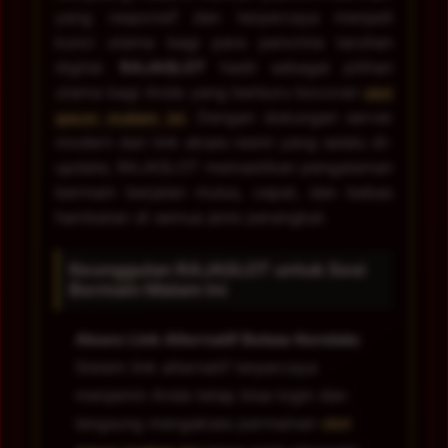
yang responsif dan terpercaya menjadi
kunci utama bagi para pencinta taruhan
digital.
RAJASLOT
hadir sebagai pilihan
utama bagi Anda yang berburu bocoran
slot
gacor malam ini
. Dengan dukungan server
modern dan link akses resmi yang selalu di-
update, RAJASLOT memastikan pengalaman
bermain berjalan mulus, cepat, dan bebas
hambatan di semua jenis perangkat.
Keunggulan RAJASLOT untuk Sesi
Bermain Malam Ini
Akses Link Alternatif Bebas Kendala:
Sistem link alternatif terpercaya
menjamin Anda tetap bisa
login
dan
langsung mengakses permainan
slot