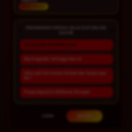
Platform
Multi-Device
PENAWARAN SPESIAL RAJA SLOT ONLINE
GACOR
BONUS NEW MEMBER 100%
Rtp Pragmatic Tertinggi Hari Ini
Situs Judi Slot Online Terbaik Dan Terpercaya
No 1
Proses Deposit & Withdraw Tercepat
LOGIN
DAFTAR