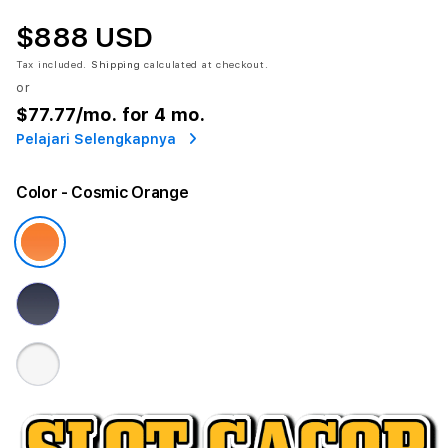
$888 USD
Tax included.
Shipping
calculated at checkout.
or
$77.77
/mo. for 4 mo.
Pelajari Selengkapnya
Color
- Cosmic Orange