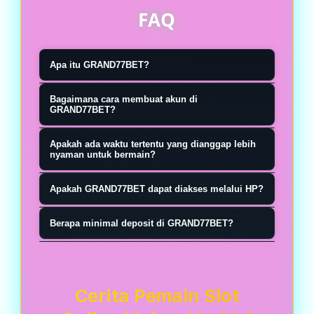
FAQ
Apa itu GRAND77BET?
GRAND77BET website resmi bandar
Bagaimana cara membuat akun di
slot online gacor malam hari ini
GRAND77BET?
terbaru nomor 1 seindonesia,
Pilih menu Daftar, isi data yang
Apakah ada waktu tertentu yang dianggap lebih
GRAND77BET menyediakan link resmi
diperlukan sesuai formulir, kemudian
nyaman untuk bermain?
menuju slot gacor 2026.
lakukan verifikasi apabila diminta.
Sebagian orang memilih malam hari
Apakah GRAND77BET dapat diakses melalui HP?
Setelah proses selesai, akun dapat
karena suasana lebih tenang dan
digunakan untuk masuk ke platform.
Ya. GRAND77BET dapat diakses
minim gangguan. Namun dari sisi
Berapa minimal deposit di GRAND77BET?
melalui smartphone Android, iPhone,
sistem permainan, tidak ada
Minimal deposit mengikuti ketentuan
tablet, maupun komputer tanpa
perbedaan khusus yang
yang berlaku pada platform.
perlu instalasi aplikasi tambahan.
memengaruhi hasil berdasarkan
Informasi terbaru dapat dilihat pada
Cerita Pemain Slot
waktu tertentu.
halaman deposit atau pusat bantuan.