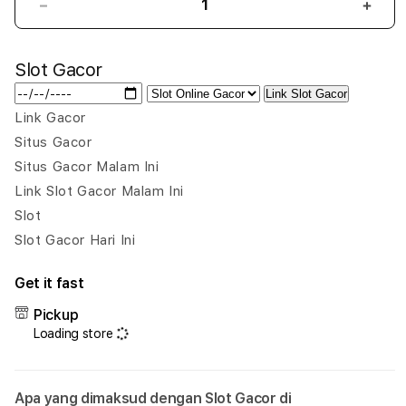
Decrease
Incr
quantity
quant
for
for
Slot Gacor
GRAND77BET:
GRA
Bandar
Band
Link Slot Gacor
Link
Link
Link Gacor
Situs
Situs
Situs Gacor
Slot
Slot
Online
Onlin
Situs Gacor Malam Ini
Gacor
Gaco
Link Slot Gacor Malam Ini
Malam
Mala
Slot
Ini
Ini
Slot Gacor Hari Ini
Terbaru
Terb
No
No
1
1
Get it fast
SeIndonesia
SeIn
Pickup
Loading store
Apa yang dimaksud dengan Slot Gacor di