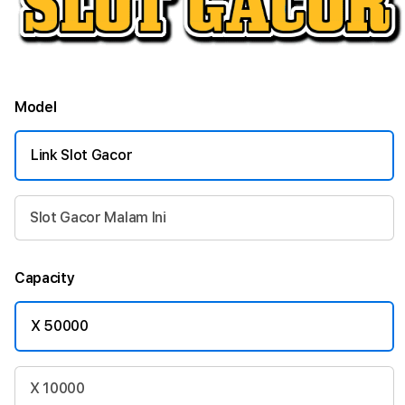
Model
Link Slot Gacor
Slot Gacor Malam Ini
Capacity
X 50000
X 10000