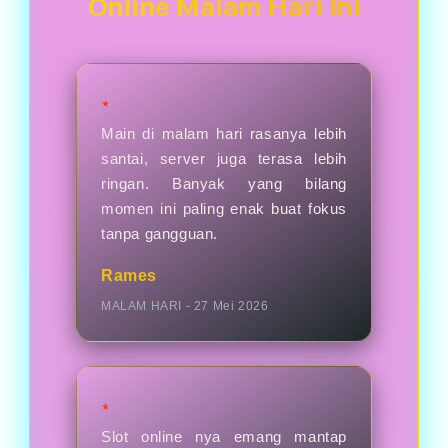
Online Malam Hari Ini
★
Main di malam hari rasanya lebih
santai, server juga terasa lebih
ringan. Banyak yang bilang
momen ini paling enak buat fokus
tanpa gangguan.
Rames
MALAM HARI - 27 Mei 2026
★
Slot online nya emang mantap