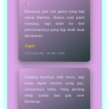
★★
Biasanya gue cari game yang lagi
ramai dibahas. Bukan soal pasti
menang, tapi lebih ke feel
permainannya yang lagi enak buat
dimainkan.
Jupri
SESI MALAM - 26 Mei 2026
Kadang hasilnya naik turun, tapi
kalau dapet momen yang pas,
sensasinya beda. Yang penting
tetap santai dan gak over
berharap.