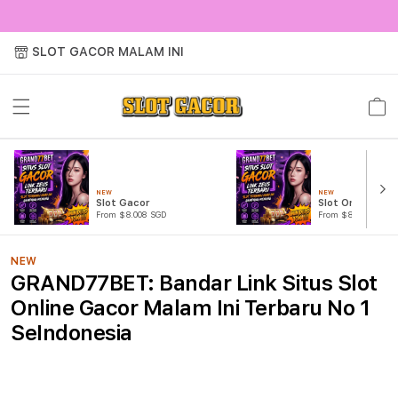
SLOT GACOR MALAM INI
Cart
NEW
NEW
Slot Gacor
Slot Online GA
From $8.008 SGD
From $807.77 SGD
NEW
GRAND77BET: Bandar Link Situs Slot
Online Gacor Malam Ini Terbaru No 1
SeIndonesia