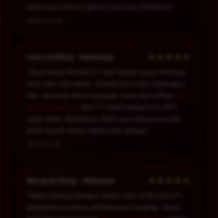
enak buat nentuin game yang mau dimainkan.”
2026-06-05
★★★★★
Leon Lai Ming - Semarang
“Saya kenal RAJASLOT dari teman yang memang
hobi main slot online. Setelah ikut coba beberapa
hari, ternyata isinya lengkap, mulai dari pilihan
slot
gacor malam ini
, slot777 resmi sampai info RTP
yang selalu diperbarui. Buat saya semuanya jadi
lebih mudah dicari dalam satu tempat.”
2026-06-07
★★★★★
Wong Fei Hung - Makassar
“Kalau ditanya kenapa masih main di RAJASLOT,
jawabannya karena informasinya lengkap. Saya