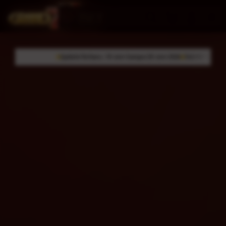
Skip
to
Cari
Troli
Login
Navigation
content
date Terbaru: 10 Juni Sampai 20 Juni 2026
362.987 Komentar Member
Rating Pen