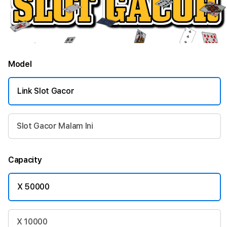
Model
Link Slot Gacor
Slot Gacor Malam Ini
Capacity
X 50000
X 10000