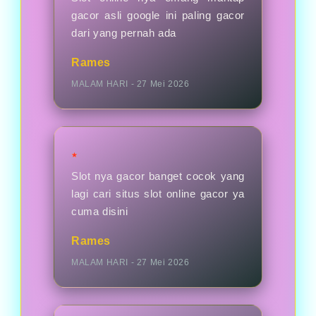
gacor asli google ini paling gacor
dari yang pernah ada
Rames
MALAM HARI - 27 Mei 2026
★
Slot nya gacor banget cocok yang
lagi cari situs slot online gacor ya
cuma disini
Rames
MALAM HARI - 27 Mei 2026