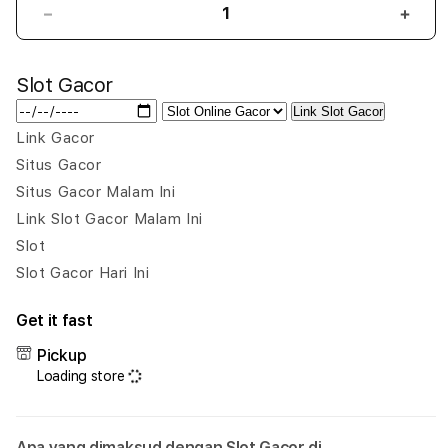
Decrease
Incr
quantity
quant
for
for
Slot Gacor
GRAND77BET:
GRA
Bandar
Band
Link Slot Gacor
Link
Link
Link Gacor
Situs
Situs
Situs Gacor
Slot
Slot
Online
Onlin
Situs Gacor Malam Ini
Gacor
Gaco
Link Slot Gacor Malam Ini
Malam
Mala
Slot
Ini
Ini
Slot Gacor Hari Ini
Terbaru
Terb
No
No
1
1
Get it fast
SeIndonesia
SeIn
Pickup
Loading store
Apa yang dimaksud dengan Slot Gacor di