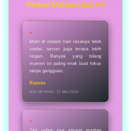
halaman deposit atau pusat bantuan.
Online Malam Hari Ini
★
Main di malam hari rasanya lebih
santai, server juga terasa lebih
ringan. Banyak yang bilang
momen ini paling enak buat fokus
tanpa gangguan.
Rames
MALAM HARI - 27 Mei 2026
★
Slot online nya emang mantap