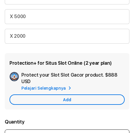
X 5000
X 2000
Protection+ for Situs Slot Online (2 year plan)
Protect your Slot Slot Gacor product.
$888
Ad
USD
App
Pelajari Selengkapnya
Car
Add
Quantity