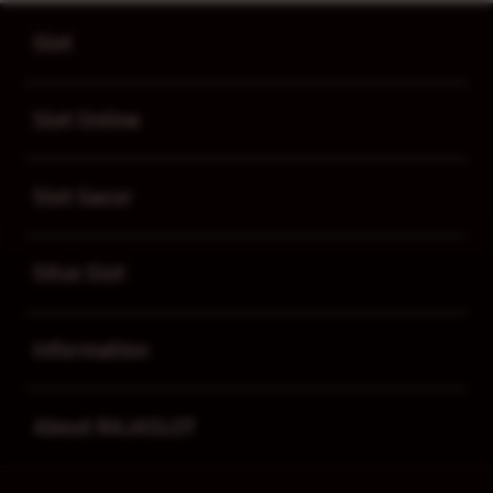
Buka
Footer Navigation
Slot
Buka
Slot Online
Buka
Slot Gacor
Buka
Situs Slot
Buka
Information
Buka
About RAJASLOT