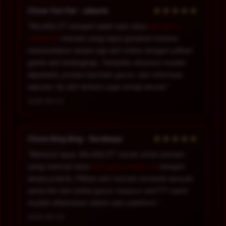
★★★★★
Chow Yun Fat - Jakarta
“RAJASLOT menjadi salah satu situs
slot gacor
malam ini
maxwin yang saya gunakan karena
menyediakan akses raja slot online dengan pilihan
game slot terlengkap. Tampilan situsnya mudah
dipahami, proses bermain gacor, dan informasi
seputar rtp slot terbaru juga tersaji akurat.”
2026-06-02
★★★★★
Chow Sing Sing - Surabaya
“Menurut saya, RAJASLOT cocok untuk pemain
yang mencari situs
slot gacor malam ini
dengan
akses praktis. Pilihan slot maxwin tersedia banyak
serta link slot online gacor maupun slot777 resmi
mudah ditemukan dalam satu platform.”
2026-06-03