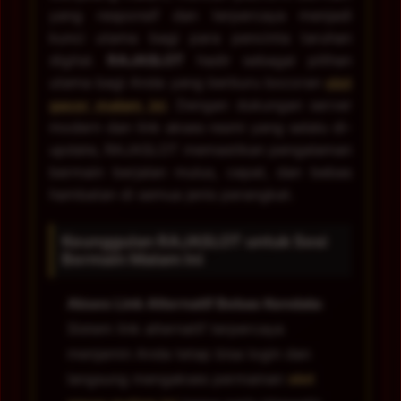
yang responsif dan terpercaya menjadi
kunci utama bagi para pencinta taruhan
digital.
RAJASLOT
hadir sebagai pilihan
utama bagi Anda yang berburu bocoran
slot
gacor malam ini
. Dengan dukungan server
modern dan link akses resmi yang selalu di-
update, RAJASLOT memastikan pengalaman
bermain berjalan mulus, cepat, dan bebas
hambatan di semua jenis perangkat.
Keunggulan RAJASLOT untuk Sesi
Bermain Malam Ini
Akses Link Alternatif Bebas Kendala:
Sistem link alternatif terpercaya
menjamin Anda tetap bisa
login
dan
langsung mengakses permainan
slot