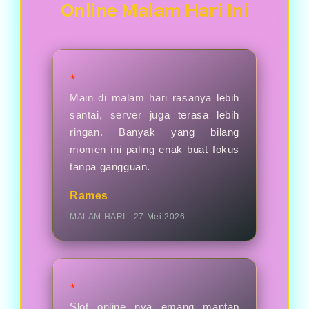
halaman deposit atau pusat bantuan.
Online Malam Hari Ini
★
Main di malam hari rasanya lebih
santai, server juga terasa lebih
ringan. Banyak yang bilang
momen ini paling enak buat fokus
tanpa gangguan.
Rames
MALAM HARI - 27 Mei 2026
★
Slot online nya emang mantap