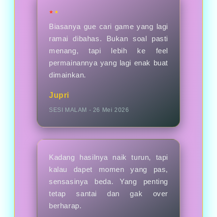
★★
Biasanya gue cari game yang lagi
ramai dibahas. Bukan soal pasti
menang, tapi lebih ke feel
permainannya yang lagi enak buat
dimainkan.
Jupri
SESI MALAM - 26 Mei 2026
Kadang hasilnya naik turun, tapi
kalau dapet momen yang pas,
sensasinya beda. Yang penting
tetap santai dan gak over
berharap.