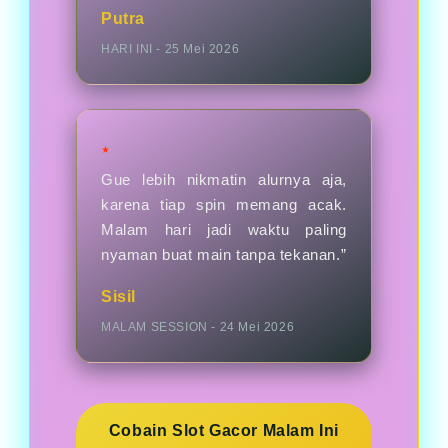
Putra
HARI INI - 25 Mei 2026
★
Gue lebih nikmatin alurnya aja,
karena tiap spin memang acak.
Malam hari jadi waktu paling
nyaman buat main tanpa tekanan.”
Sisil
MALAM SESSION - 24 Mei 2026
Cobain Slot Gacor Malam Ini