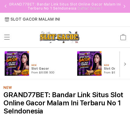
GRAND77BET: Bandar Link Situs Slot Online Gacor Malam Ini
Terbaru No 1 SeIndonesia
Daftar Disini !
SLOT GACOR MALAM INI
Cart
NEW
NEW
Slot Gacor
Slot Online GA
From $8.008 SGD
From $807.77 SGD
NEW
GRAND77BET: Bandar Link Situs Slot
Online Gacor Malam Ini Terbaru No 1
SeIndonesia