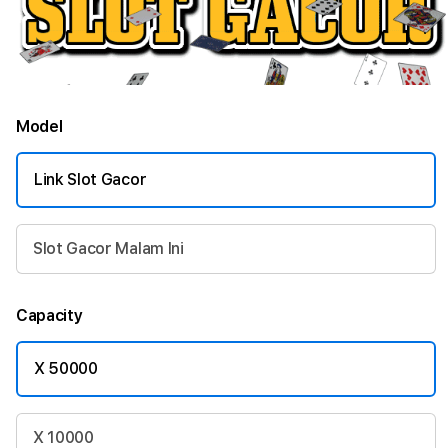
Model
Link Slot Gacor
Slot Gacor Malam Ini
Capacity
X 50000
X 10000