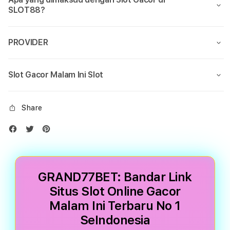
SLOT88?
PROVIDER
Slot Gacor Malam Ini Slot
Share
GRAND77BET: Bandar Link
Situs Slot Online Gacor
Malam Ini Terbaru No 1
SeIndonesia