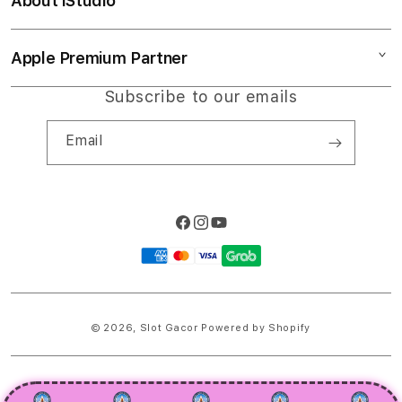
About iStudio
My Account
Slot Online Gacor
Situs Slot Online
Collection & Delivery
Elush Service Provider
Slot Gacor 2026
Apple Premium Partner
About Us
Returns & Exchanges
Financing Options
Slot Online Gacor
Find an iStudio near you
Subscribe to our emails
Contact Us
Trade-in
Slot Gacor Malam Ini Slot
Why Shop at iStudio
FAQ
Email
Travellers Reservation
Elush Corporate Website
Privacy Policy
Site Terms of Use
Facebook
Instagram
YouTube
Payment
methods
© 2026,
Slot Gacor
Powered by Shopify
PRICES INCLUDE 9% GST BUT EXCLUDE SHIPPING COSTS.