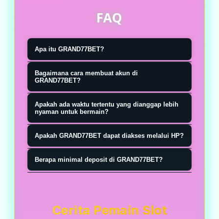
FAQ
Apa itu GRAND77BET?
GRAND77BET website resmi bandar
Bagaimana cara membuat akun di
slot online gacor malam hari ini
GRAND77BET?
terbaru nomor 1 seindonesia,
Pilih menu Daftar, isi data yang
Apakah ada waktu tertentu yang dianggap lebih
GRAND77BET menyediakan link resmi
diperlukan sesuai formulir, kemudian
nyaman untuk bermain?
menuju slot gacor 2026.
lakukan verifikasi apabila diminta.
Sebagian orang memilih malam hari
Apakah GRAND77BET dapat diakses melalui HP?
Setelah proses selesai, akun dapat
karena suasana lebih tenang dan
digunakan untuk masuk ke platform.
Ya. GRAND77BET dapat diakses
minim gangguan. Namun dari sisi
Berapa minimal deposit di GRAND77BET?
melalui smartphone Android, iPhone,
sistem permainan, tidak ada
Minimal deposit mengikuti ketentuan
tablet, maupun komputer tanpa
perbedaan khusus yang
yang berlaku pada platform.
perlu instalasi aplikasi tambahan.
memengaruhi hasil berdasarkan
Informasi terbaru dapat dilihat pada
Cerita Pemain Slot
waktu tertentu.