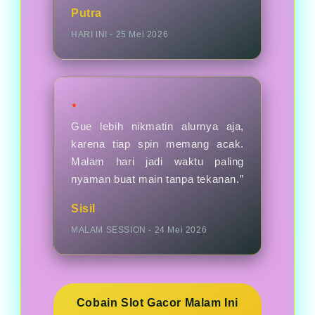
Putra
HARI INI - 25 Mei 2026
★
Gue lebih nikmatin alurnya aja,
karena tiap spin memang acak.
Malam hari jadi waktu paling
nyaman buat main tanpa tekanan.”
Sisil
MALAM SESSION - 24 Mei 2026
Cobain Slot Gacor Malam Ini