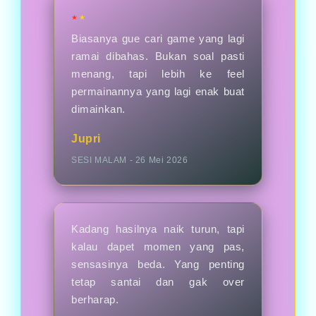
★★
Biasanya gue cari game yang lagi
ramai dibahas. Bukan soal pasti
menang, tapi lebih ke feel
permainannya yang lagi enak buat
dimainkan.
Jupri
SESI MALAM - 26 Mei 2026
Kadang hasilnya naik turun, tapi
kalau dapet momen yang pas,
sensasinya beda. Yang penting
tetap santai dan gak over
berharap.