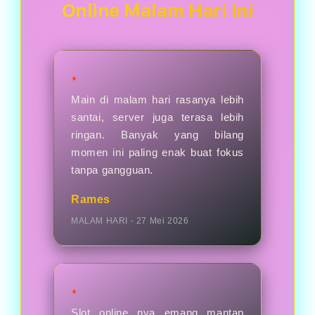
halaman deposit atau pusat bantuan.
Online Malam Hari Ini
★
Main di malam hari rasanya lebih
santai, server juga terasa lebih
ringan. Banyak yang bilang
momen ini paling enak buat fokus
tanpa gangguan.
Rames
MALAM HARI - 27 Mei 2026
★
Slot online nya emang mantap