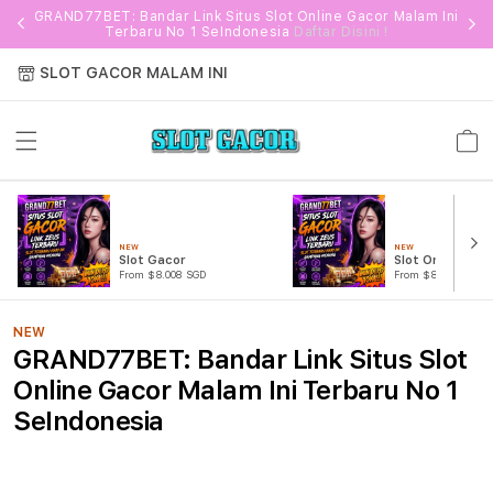
GRAND77BET: Bandar Link Situs Slot Online Gacor Malam Ini
Terbaru No 1 SeIndonesia
Daftar Disini !
SLOT GACOR MALAM INI
Cart
NEW
NEW
Slot Gacor
Slot Online GA
From $8.008 SGD
From $807.77 SGD
NEW
GRAND77BET: Bandar Link Situs Slot
Online Gacor Malam Ini Terbaru No 1
SeIndonesia