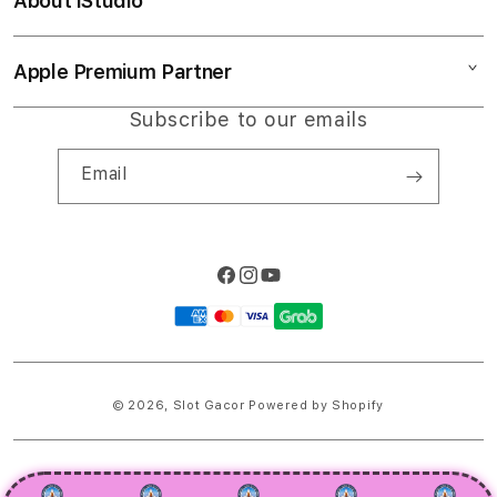
About iStudio
My Account
Slot Online Gacor
Situs Slot Online
Collection & Delivery
Elush Service Provider
Slot Gacor 2026
Apple Premium Partner
About Us
Returns & Exchanges
Financing Options
Slot Online Gacor
Find an iStudio near you
Subscribe to our emails
Contact Us
Trade-in
Slot Gacor Malam Ini Slot
Why Shop at iStudio
FAQ
Email
Travellers Reservation
Elush Corporate Website
Privacy Policy
Site Terms of Use
Facebook
Instagram
YouTube
Payment
methods
© 2026,
Slot Gacor
Powered by Shopify
PRICES INCLUDE 9% GST BUT EXCLUDE SHIPPING COSTS.