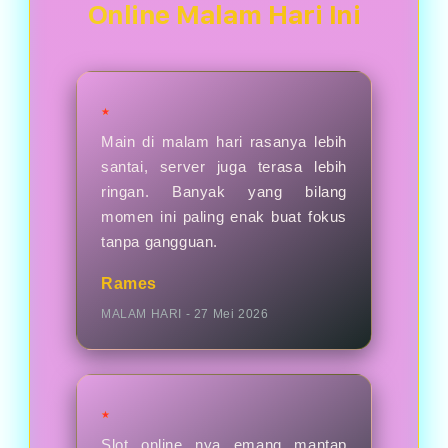
halaman deposit atau pusat bantuan.
Online Malam Hari Ini
★
Main di malam hari rasanya lebih
santai, server juga terasa lebih
ringan. Banyak yang bilang
momen ini paling enak buat fokus
tanpa gangguan.
Rames
MALAM HARI - 27 Mei 2026
★
Slot online nya emang mantap