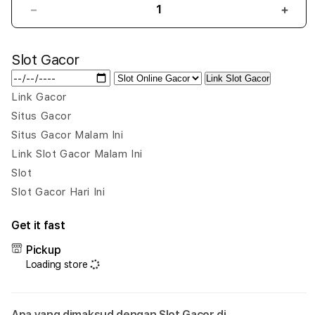
Decrease
Incr
quantity
quant
for
for
Slot Gacor
GRAND77BET:
GRA
Bandar
Band
Link Slot Gacor
Link
Link
Link Gacor
Situs
Situs
Situs Gacor
Slot
Slot
Online
Onlin
Situs Gacor Malam Ini
Gacor
Gaco
Link Slot Gacor Malam Ini
Malam
Mala
Slot
Ini
Ini
Slot Gacor Hari Ini
Terbaru
Terb
No
No
1
1
Get it fast
SeIndonesia
SeIn
Pickup
Loading store
Apa yang dimaksud dengan Slot Gacor di