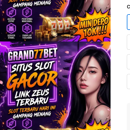
C
Open
media
3
in
modal