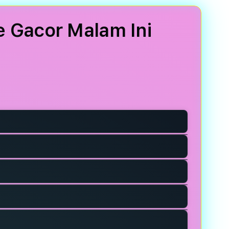
e Gacor Malam Ini
esia, GRAND77BET menyediakan link resmi
diminta. Setelah proses selesai, akun dapat
n dari sisi sistem permainan, tidak ada
a perlu instalasi aplikasi tambahan.