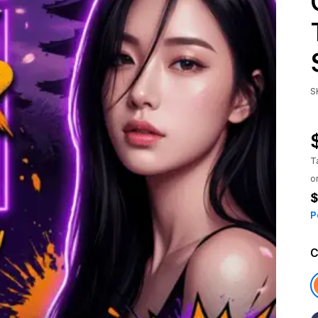
S
T
o
$
P
C