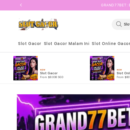
GRAND77BET: Ba
Slot Gacor
Slot Gacor Malam Ini
Slot Online Gaco
NEW
NEW
Slot Gacor
Slot On
From $8.008 SGD
From $80
Skip to
product
information