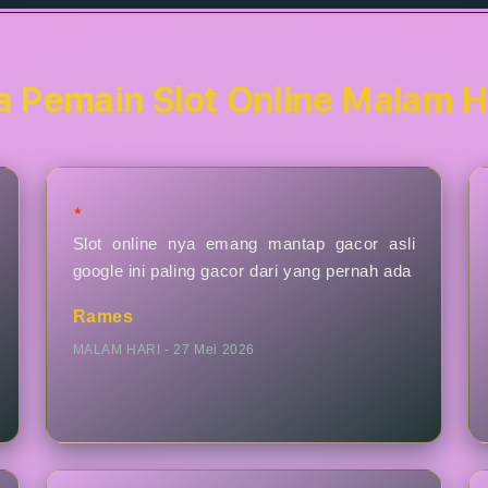
ng berlaku pada platform. Informasi terbaru dapat 
a Pemain Slot Online Malam Ha
★
Slot online nya emang mantap gacor asli
google ini paling gacor dari yang pernah ada
Rames
MALAM HARI - 27 Mei 2026