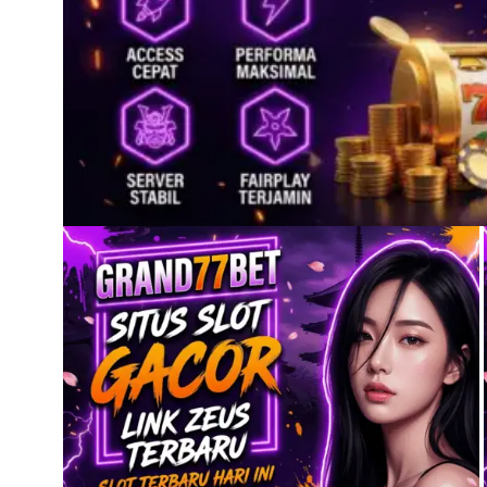
Open
media
1
in
modal