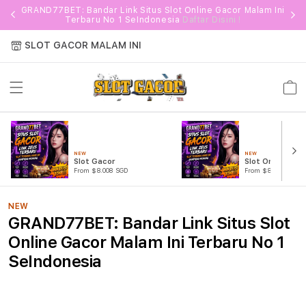
GRAND77BET: Bandar Link Situs Slot Online Gacor Malam Ini
Terbaru No 1 SeIndonesia
Daftar Disini !
SLOT GACOR MALAM INI
Cart
NEW
NEW
Slot Gacor
Slot Online GA
From $8.008 SGD
From $807.77 SGD
NEW
GRAND77BET: Bandar Link Situs Slot
Online Gacor Malam Ini Terbaru No 1
SeIndonesia