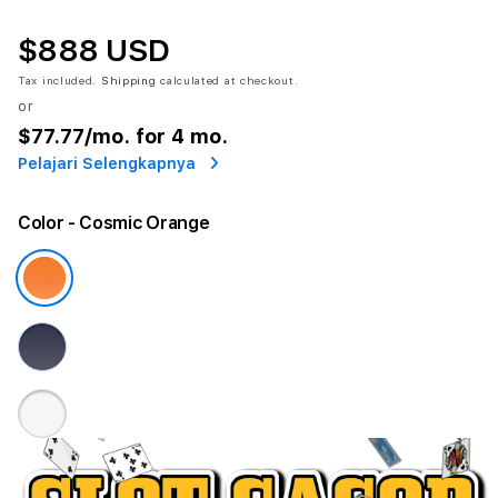
$888 USD
Tax included.
Shipping
calculated at checkout.
or
$77.77
/mo. for 4 mo.
Pelajari Selengkapnya
Color
- Cosmic Orange