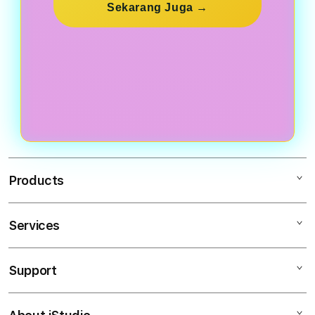
Sekarang Juga →
Products
Services
Slot Online
Slot Online Online
Support
AppleCare+
Slot Gacor
Corporate
Slot Gacor Malam Ini Slot