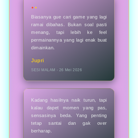
★★
Biasanya gue cari game yang lagi
ramai dibahas. Bukan soal pasti
menang, tapi lebih ke feel
permainannya yang lagi enak buat
dimainkan.
Jupri
SESI MALAM - 26 Mei 2026
Kadang hasilnya naik turun, tapi
kalau dapet momen yang pas,
sensasinya beda. Yang penting
tetap santai dan gak over
berharap.