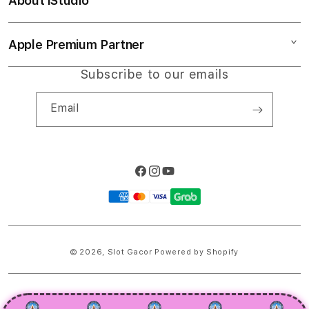
About iStudio
My Account
Slot Online Gacor
Situs Slot Online
Collection & Delivery
Elush Service Provider
Slot Gacor 2026
Apple Premium Partner
About Us
Returns & Exchanges
Financing Options
Slot Online Gacor
Find an iStudio near you
Subscribe to our emails
Contact Us
Trade-in
Slot Gacor Malam Ini Slot
Why Shop at iStudio
FAQ
Email
Travellers Reservation
Elush Corporate Website
Privacy Policy
Site Terms of Use
Facebook
Instagram
YouTube
Payment
methods
© 2026,
Slot Gacor
Powered by Shopify
PRICES INCLUDE 9% GST BUT EXCLUDE SHIPPING COSTS.