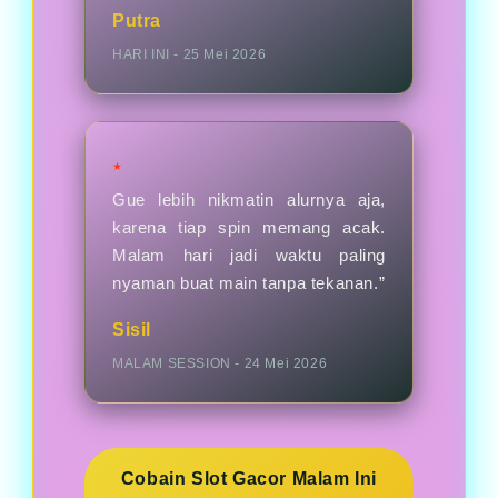
Putra
HARI INI - 25 Mei 2026
★
Gue lebih nikmatin alurnya aja,
karena tiap spin memang acak.
Malam hari jadi waktu paling
nyaman buat main tanpa tekanan.”
Sisil
MALAM SESSION - 24 Mei 2026
Cobain Slot Gacor Malam Ini