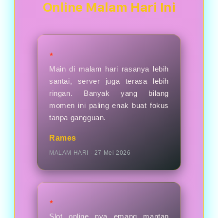
halaman deposit atau pusat bantuan.
Online Malam Hari Ini
★
Main di malam hari rasanya lebih
santai, server juga terasa lebih
ringan. Banyak yang bilang
momen ini paling enak buat fokus
tanpa gangguan.
Rames
MALAM HARI - 27 Mei 2026
★
Slot online nya emang mantap