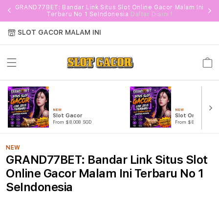
GRAND77BET: Bandar Link Situs Slot Online Gacor Malam Ini
Terbaru No 1 SeIndonesia
Daftar Disini !
SLOT GACOR MALAM INI
Cart
NEW
NEW
Slot Gacor
Slot Online GA
From $8.008 SGD
From $807.77 SGD
NEW
GRAND77BET: Bandar Link Situs Slot
Online Gacor Malam Ini Terbaru No 1
SeIndonesia