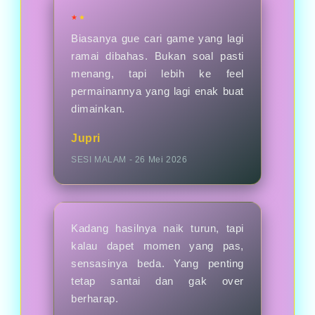
★★
Biasanya gue cari game yang lagi
ramai dibahas. Bukan soal pasti
menang, tapi lebih ke feel
permainannya yang lagi enak buat
dimainkan.
Jupri
SESI MALAM - 26 Mei 2026
Kadang hasilnya naik turun, tapi
kalau dapet momen yang pas,
sensasinya beda. Yang penting
tetap santai dan gak over
berharap.