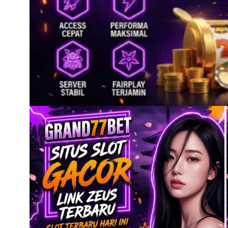
Open
media
1
in
modal