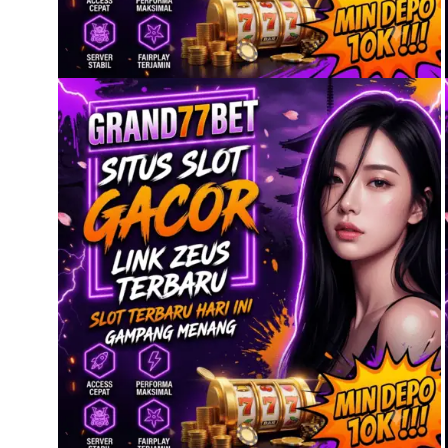
Open
media
4
in
modal