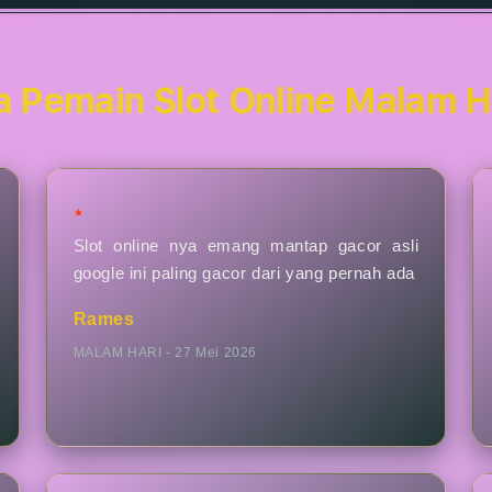
ng berlaku pada platform. Informasi terbaru dapat 
a Pemain Slot Online Malam Ha
★
Slot online nya emang mantap gacor asli
google ini paling gacor dari yang pernah ada
Rames
MALAM HARI - 27 Mei 2026