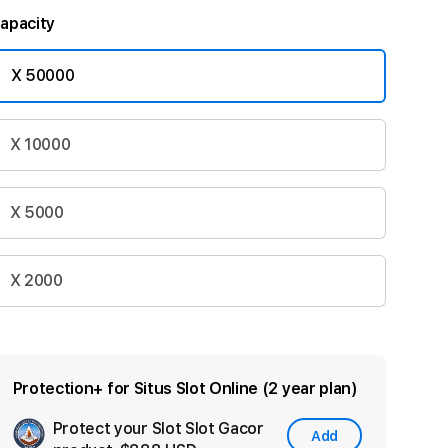
apacity
X 50000
X 10000
X 5000
X 2000
Protection+ for Situs Slot Online (2 year plan)
Protect your Slot Slot Gacor
Add
Add