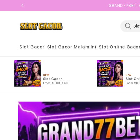
GRAND77BET: Ba
Slot Gacor
Slot Gacor Malam Ini
Slot Online Gaco
NEW
NEW
Slot Gacor
Slot On
From $8.008 SGD
From $80
Skip to
product
information