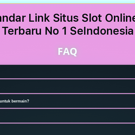
in
modal
ar Link Situs Slot Onlin
Terbaru No 1 SeIndonesia
FAQ
nline gacor malam hari ini terbaru nomor 1 seindon
n sesuai formulir, kemudian lakukan verifikasi apabila 
 untuk bermain?
na suasana lebih tenang dan minim gangguan. Namu
 berdasarkan waktu tertentu.
tphone Android, iPhone, tablet, maupun komputer tanp