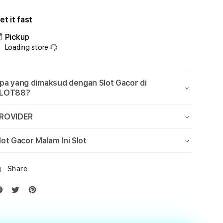
1
1
SeIndonesia
SeIndonesia
et it fast
Pickup
Loading store
pa yang dimaksud dengan Slot Gacor di
LOT88?
ROVIDER
lot Gacor Malam Ini Slot
Share