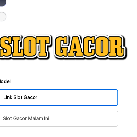
odel
Link Slot Gacor
Slot Gacor Malam Ini