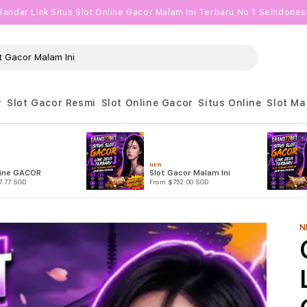
ndar Link Situs Slot Online Gacor Malam Ini Terbaru No 1 SeIndone
r
Slot Gacor Resmi
Slot Online Gacor
Situs Online
Slot Ma
NEW
line GACOR
Slot Gacor Malam Ini
7.77 SGD
From $752.00 SGD
N