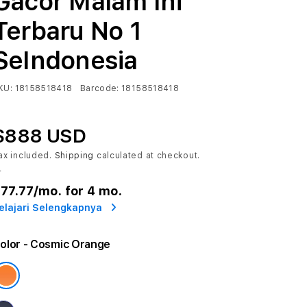
Gacor Malam Ini
Terbaru No 1
SeIndonesia
KU:
18158518418
Barcode:
18158518418
$888 USD
ax included.
Shipping
calculated at checkout.
r
77.77
/mo. for 4 mo.
elajari Selengkapnya
olor
- Cosmic Orange