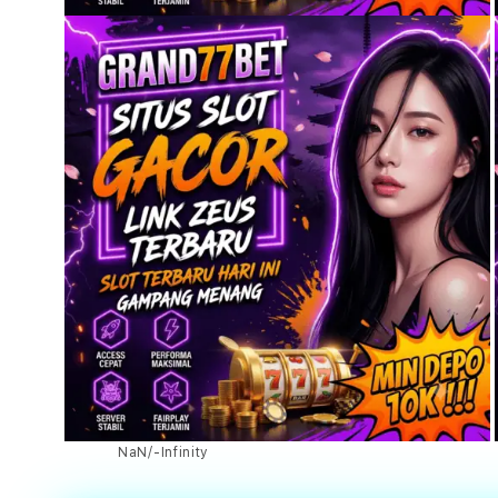
Open
media
6
in
modal
Open
of
NaN
/
-Infinity
media
8