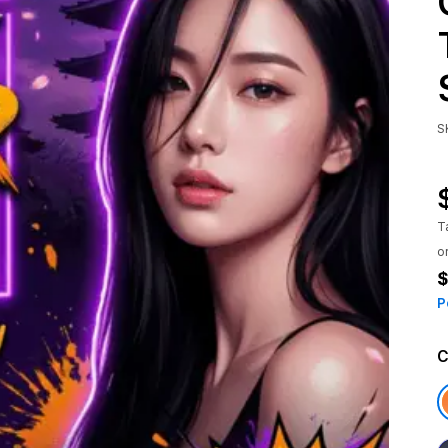
S
T
o
$
P
C