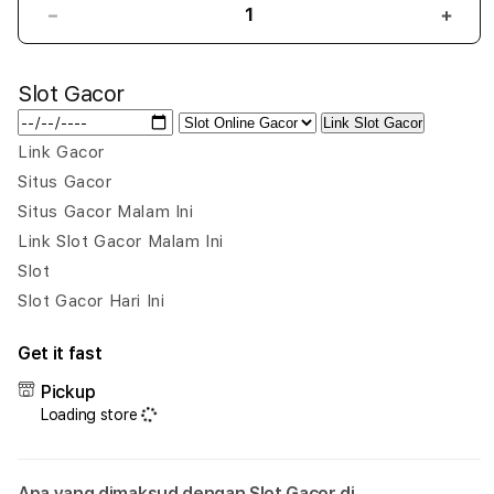
Decrease
Incr
quantity
quant
for
for
Slot Gacor
GRAND77BET:
GRA
Bandar
Band
Link Slot Gacor
Link
Link
Link Gacor
Situs
Situs
Situs Gacor
Slot
Slot
Online
Onlin
Situs Gacor Malam Ini
Gacor
Gaco
Link Slot Gacor Malam Ini
Malam
Mala
Slot
Ini
Ini
Slot Gacor Hari Ini
Terbaru
Terb
No
No
1
1
Get it fast
SeIndonesia
SeIn
Pickup
Loading store
Apa yang dimaksud dengan Slot Gacor di