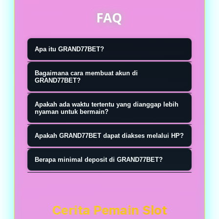
FAQ
Apa itu GRAND77BET?
GRAND77BET website resmi bandar
Bagaimana cara membuat akun di
slot online gacor malam hari ini
GRAND77BET?
terbaru nomor 1 seindonesia,
Pilih menu Daftar, isi data yang
Apakah ada waktu tertentu yang dianggap lebih
GRAND77BET menyediakan link resmi
diperlukan sesuai formulir, kemudian
nyaman untuk bermain?
menuju slot gacor 2026.
lakukan verifikasi apabila diminta.
Sebagian orang memilih malam hari
Apakah GRAND77BET dapat diakses melalui HP?
Setelah proses selesai, akun dapat
karena suasana lebih tenang dan
digunakan untuk masuk ke platform.
Ya. GRAND77BET dapat diakses
minim gangguan. Namun dari sisi
Berapa minimal deposit di GRAND77BET?
melalui smartphone Android, iPhone,
sistem permainan, tidak ada
Minimal deposit mengikuti ketentuan
tablet, maupun komputer tanpa
perbedaan khusus yang
yang berlaku pada platform.
perlu instalasi aplikasi tambahan.
memengaruhi hasil berdasarkan
Informasi terbaru dapat dilihat pada
Cerita Pemain Slot
waktu tertentu.