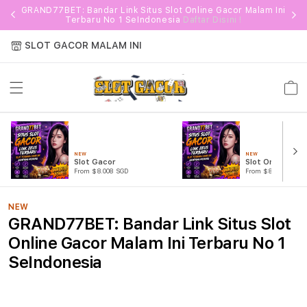
GRAND77BET: Bandar Link Situs Slot Online Gacor Malam Ini
Terbaru No 1 SeIndonesia
Daftar Disini !
SLOT GACOR MALAM INI
Cart
NEW
NEW
Slot Gacor
Slot Online GA
From $8.008 SGD
From $807.77 SGD
NEW
GRAND77BET: Bandar Link Situs Slot
Online Gacor Malam Ini Terbaru No 1
SeIndonesia