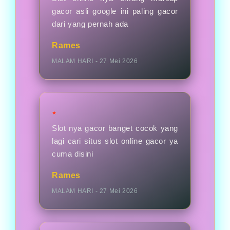
gacor asli google ini paling gacor
dari yang pernah ada
Rames
MALAM HARI - 27 Mei 2026
★
Slot nya gacor banget cocok yang
lagi cari situs slot online gacor ya
cuma disini
Rames
MALAM HARI - 27 Mei 2026