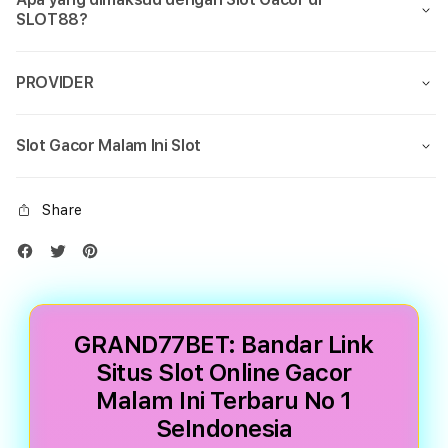
SLOT88?
PROVIDER
Slot Gacor Malam Ini Slot
Share
GRAND77BET: Bandar Link
Situs Slot Online Gacor
Malam Ini Terbaru No 1
SeIndonesia