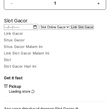
Decrease
Incr
quantity
quant
for
for
Slot Gacor
GRAND77BET:
GRA
Bandar
Band
Link Slot Gacor
Link
Link
Link Gacor
Situs
Situs
Situs Gacor
Slot
Slot
Online
Onlin
Situs Gacor Malam Ini
Gacor
Gaco
Link Slot Gacor Malam Ini
Malam
Mala
Slot
Ini
Ini
Slot Gacor Hari Ini
Terbaru
Terb
No
No
1
1
Get it fast
SeIndonesia
SeIn
Pickup
Loading store
Apa yang dimaksud dengan Slot Gacor di