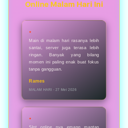
halaman deposit atau pusat bantuan.
Online Malam Hari Ini
★
Main di malam hari rasanya lebih
santai, server juga terasa lebih
ringan. Banyak yang bilang
momen ini paling enak buat fokus
tanpa gangguan.
Rames
MALAM HARI - 27 Mei 2026
★
Slot online nya emang mantap