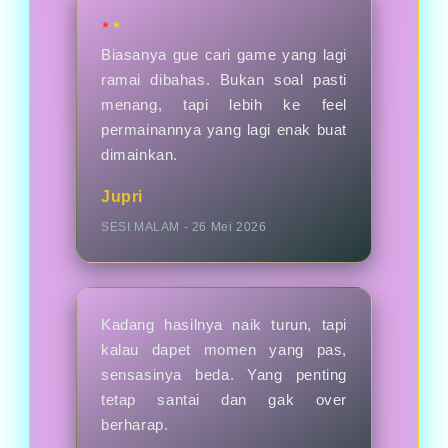
★★
Biasanya gue cari game yang lagi
ramai dibahas. Bukan soal pasti
menang, tapi lebih ke feel
permainannya yang lagi enak buat
dimainkan.
Jupri
SESI MALAM - 26 Mei 2026
Kadang hasilnya naik turun, tapi
kalau dapet momen yang pas,
sensasinya beda. Yang penting
tetap santai dan gak over
berharap.