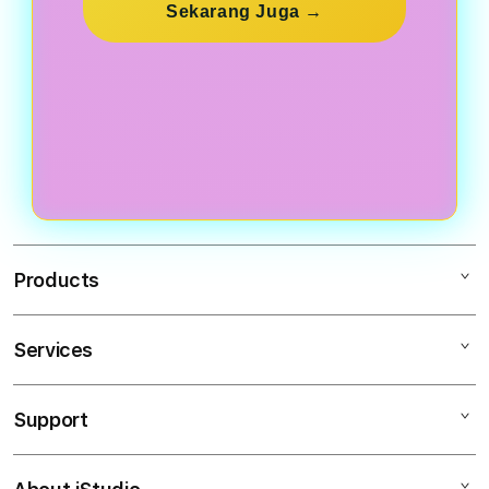
Sekarang Juga →
Products
Services
Slot Online
Slot Online Online
Support
AppleCare+
Slot Gacor
Corporate
Slot Gacor Malam Ini Slot