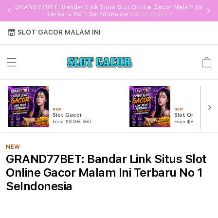
GRAND77BET: Bandar Link Situs Slot Online Gacor Malam Ini
Terbaru No 1 SeIndonesia
Daftar Disini !
SLOT GACOR MALAM INI
Cart
NEW
NEW
Slot Gacor
Slot Online GA
From $8.008 SGD
From $807.77 SGD
NEW
GRAND77BET: Bandar Link Situs Slot
Online Gacor Malam Ini Terbaru No 1
SeIndonesia