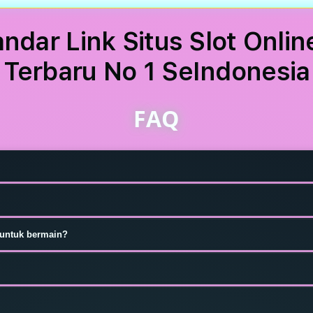
in
modal
ar Link Situs Slot Onlin
Terbaru No 1 SeIndonesia
FAQ
nline gacor malam hari ini terbaru nomor 1 seindon
n sesuai formulir, kemudian lakukan verifikasi apabila 
 untuk bermain?
na suasana lebih tenang dan minim gangguan. Namu
 berdasarkan waktu tertentu.
tphone Android, iPhone, tablet, maupun komputer tanp