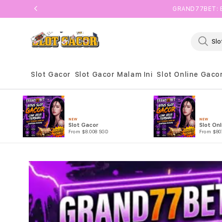
GRAND77BET: Ba
Slot Gacor
Slot Gacor Malam Ini
Slot Online Gaco
NEW
NEW
Slot Gacor
Slot On
From $8.008 SGD
From $80
Skip to
product
information