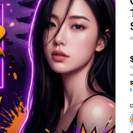
S
T
o
$
P
C