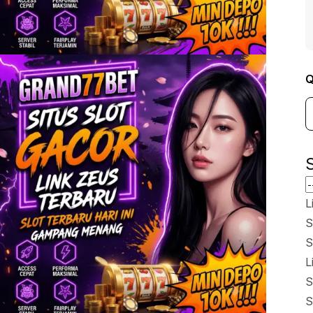
Open
media
Q
5
in
modal
L
S
S
L
S
S