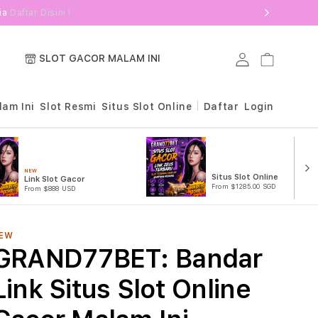
sia
Daftar Disini !
SLOT GACOR MALAM INI
Log in
Cart
lam Ini
Slot Resmi
Situs Slot Online
Daftar
Login
NEW
Situs Slot Online
Link Slot Gacor
From $1285.00 SGD
From $888 USD
EW
GRAND77BET: Bandar
Link Situs Slot Online