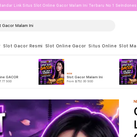
ndar Link Situs Slot Online Gacor Malam Ini Terbaru No 1 SeIndone
r
Slot Gacor Resmi
Slot Online Gacor
Situs Online
Slot Ma
NEW
line GACOR
Slot Gacor Malam Ini
7.77 SGD
From $752.00 SGD
N