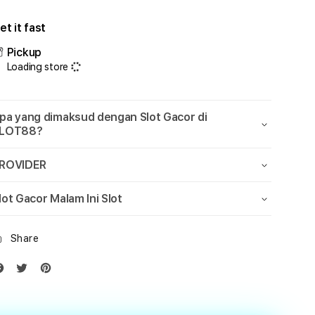
1
1
SeIndonesia
SeIndonesia
et it fast
Pickup
Loading store
pa yang dimaksud dengan Slot Gacor di
LOT88?
ROVIDER
lot Gacor Malam Ini Slot
Share