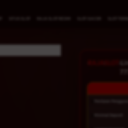
OT
SITUS SLOT
RAJA SLOT RESMI
SLOT GACOR
SLOT TER
Update Terbaru: 10 Juni Sampai 20 Juni 2026
RAJASLOT
Li
77
Penilaian Penggun
Minimal Deposit