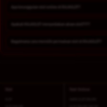
Apa keunggulan slot online di RAJASLOT?
Apakah RAJASLOT menyediakan akses slot777?
Bagaimana cara memilih permainan slot di RAJASLOT?
RAJASLOT
>
SLOT
>
SLOT GACOR
Footer Navigation
Slot
Slot Online
SLOT
GAME SLOT ONLINE
SLOT ONLINE
SLOT ONLINE GACOR