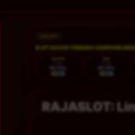
Layer Popup Close
LIVE RTP
SLOT GACOR TERBARU GAMPANG ME
HARI INI
SEN
9 Agu
10 Agu
92.72%
92.75%
STABIL
STABIL
RAJASLOT: Link