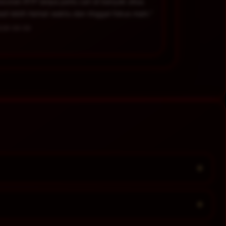
ocoran RTP tanpa perlu cari di banyak situs.
adi lebih hemat waktu dan tinggal fokus main.”
026-06-09
+
+