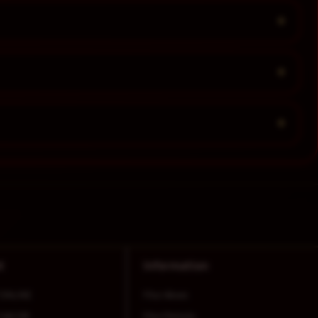
+
+
+
t
Information
 ONLINE
Fitur Akses
T GACOR
Fitur Pemula