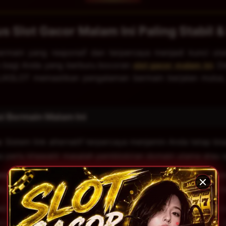
s Slot Gacor Malam Ini Paling Stabil
rmain yang responsif dan terpercaya menjadi kunci utam
a bagi Anda yang berburu bocoran
slot gacor malam ini
. D
RAJASLOT memastikan pengalaman bermain berjalan mulus
 Bermain Malam Ini
:
Sistem link alternatif terpercaya menjamin Anda tetap bi
 perlu khawatir masalah pemblokiran domain utama atau 
engkap:
Kerja sama dengan berbagai provider global terke
dioptimalkan untuk meningkatkan peluang pundi-pundi ke
in:
Dukungan sistem pembayaran instan dan layanan
Cust
un penarikan dana (
withdraw
) berjalan transparan, aman,