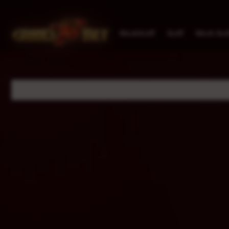
Skip
to
content
RAJASLOT
SLOT
RAJA SL