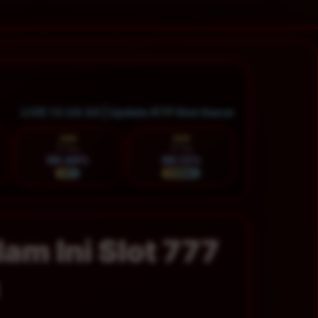
LIVE 13:24:32 | Update RTP Slot Gacor
JUM
SAB
14 Agu
15 Agu
96.46%
88.12%
HOT
NORMAL
am Ini Slot 777