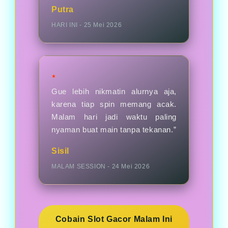
Putra
HARI INI - 25 Mei 2026
★
Gue lebih nikmatin alurnya aja,
karena tiap spin memang acak.
Malam hari jadi waktu paling
nyaman buat main tanpa tekanan.”
Sisil
MALAM SESSION - 24 Mei 2026
Cobain Slot Gacor Malam Ini