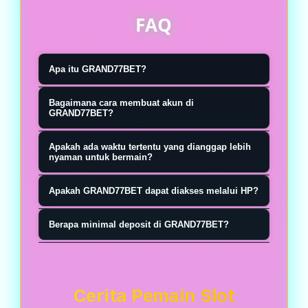
FAQ
Apa itu GRAND77BET?
GRAND77BET website resmi bandar
Bagaimana cara membuat akun di
slot online gacor malam hari ini
GRAND77BET?
terbaru nomor 1 seindonesia,
Pilih menu Daftar, isi data yang
Apakah ada waktu tertentu yang dianggap lebih
GRAND77BET menyediakan link resmi
diperlukan sesuai formulir, kemudian
nyaman untuk bermain?
menuju slot gacor 2026.
lakukan verifikasi apabila diminta.
Sebagian orang memilih malam hari
Apakah GRAND77BET dapat diakses melalui HP?
Setelah proses selesai, akun dapat
karena suasana lebih tenang dan
digunakan untuk masuk ke platform.
Ya. GRAND77BET dapat diakses
minim gangguan. Namun dari sisi
Berapa minimal deposit di GRAND77BET?
melalui smartphone Android, iPhone,
sistem permainan, tidak ada
Minimal deposit mengikuti ketentuan
tablet, maupun komputer tanpa
perbedaan khusus yang
yang berlaku pada platform.
perlu instalasi aplikasi tambahan.
memengaruhi hasil berdasarkan
Informasi terbaru dapat dilihat pada
Cerita Pemain Slot
waktu tertentu.