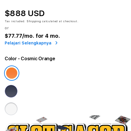
$888 USD
Tax included.
Shipping
calculated at checkout.
or
$77.77
/mo. for 4 mo.
Pelajari Selengkapnya
Color
- Cosmic Orange