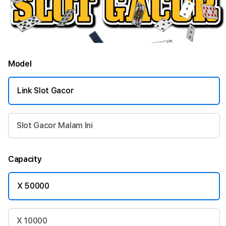
Model
Link Slot Gacor
Slot Gacor Malam Ini
Capacity
X 50000
X 10000