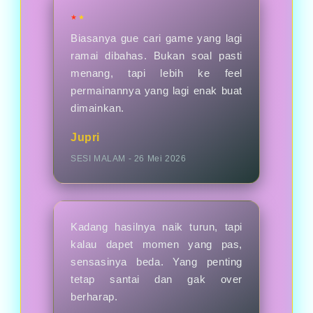
★★
Biasanya gue cari game yang lagi
ramai dibahas. Bukan soal pasti
menang, tapi lebih ke feel
permainannya yang lagi enak buat
dimainkan.
Jupri
SESI MALAM - 26 Mei 2026
Kadang hasilnya naik turun, tapi
kalau dapet momen yang pas,
sensasinya beda. Yang penting
tetap santai dan gak over
berharap.