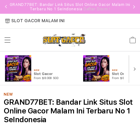
GRAND77BET: Bandar Link Situs Slot Online Gacor Malam Ini
Terbaru No 1 SeIndonesia
Daftar Disini !
SLOT GACOR MALAM INI
Cart
NEW
NEW
Slot Gacor
Slot Online GA
From $8.008 SGD
From $807.77 SGD
NEW
GRAND77BET: Bandar Link Situs Slot
Online Gacor Malam Ini Terbaru No 1
SeIndonesia