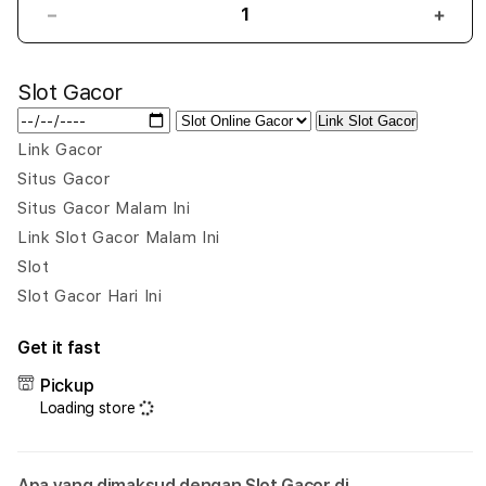
Decrease
Incr
quantity
quant
for
for
Slot Gacor
GRAND77BET:
GRA
Bandar
Band
Link Slot Gacor
Link
Link
Link Gacor
Situs
Situs
Situs Gacor
Slot
Slot
Online
Onlin
Situs Gacor Malam Ini
Gacor
Gaco
Link Slot Gacor Malam Ini
Malam
Mala
Slot
Ini
Ini
Slot Gacor Hari Ini
Terbaru
Terb
No
No
1
1
Get it fast
SeIndonesia
SeIn
Pickup
Loading store
Apa yang dimaksud dengan Slot Gacor di