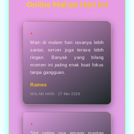
halaman deposit atau pusat bantuan.
Online Malam Hari Ini
★
Main di malam hari rasanya lebih
santai, server juga terasa lebih
ringan. Banyak yang bilang
momen ini paling enak buat fokus
tanpa gangguan.
Rames
MALAM HARI - 27 Mei 2026
★
Slot online nya emang mantap