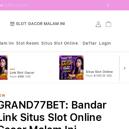
sia
Daftar Disini !
SLOT GACOR MALAM INI
Log in
Cart
lam Ini
Slot Resmi
Situs Slot Online
Daftar
Login
NEW
Situs Slot Online
Link Slot Gacor
From $1285.00 SGD
From $888 USD
EW
GRAND77BET: Bandar
Link Situs Slot Online