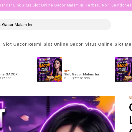
ndar Link Situs Slot Online Gacor Malam Ini Terbaru No 1 SeIndone
r
Slot Gacor Resmi
Slot Online Gacor
Situs Online
Slot Ma
NEW
line GACOR
Slot Gacor Malam Ini
7.77 SGD
From $752.00 SGD
N