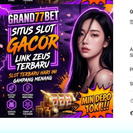
Open
media
G
7
in
modal
A
S
P
S
Open
media
9