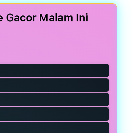
e Gacor Malam Ini
esia, GRAND77BET menyediakan link resmi
diminta. Setelah proses selesai, akun dapat
n dari sisi sistem permainan, tidak ada
a perlu instalasi aplikasi tambahan.