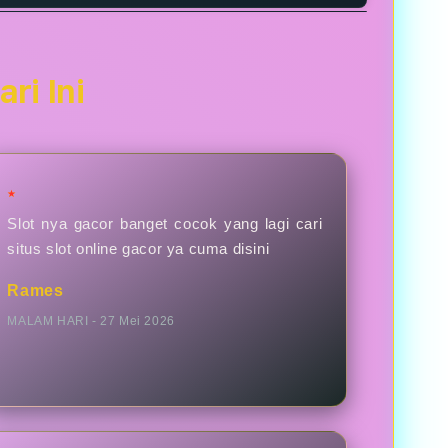
dilihat pada halaman deposit atau pusat
ri Ini
★
Slot nya gacor banget cocok yang lagi cari
situs slot online gacor ya cuma disini
Rames
MALAM HARI - 27 Mei 2026