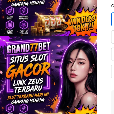
C
Open
media
3
in
modal