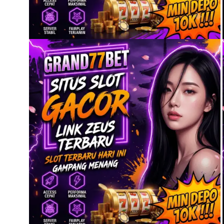
Open
media
4
in
modal