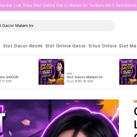
ndar Link Situs Slot Online Gacor Malam Ini Terbaru No 1 SeIndone
r
Slot Gacor Resmi
Slot Online Gacor
Situs Online
Slot Ma
NEW
line GACOR
Slot Gacor Malam Ini
7.77 SGD
From $752.00 SGD
N