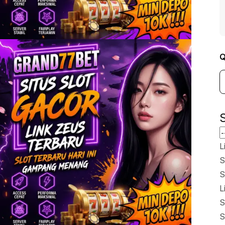
Open
media
Q
5
in
modal
L
S
S
L
S
S