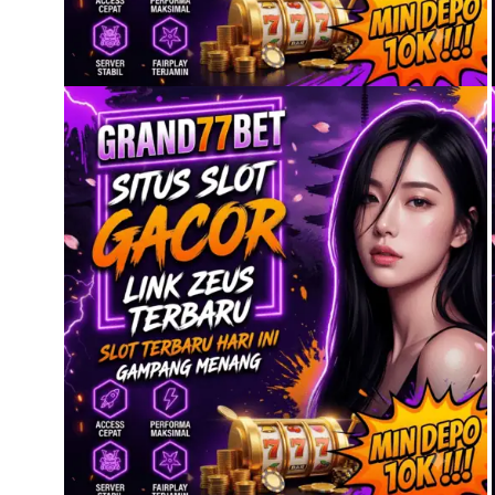
Open
media
4
in
modal