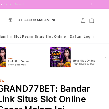
sia
Daftar Disini !
SLOT GACOR MALAM INI
Log in
Cart
lam Ini
Slot Resmi
Situs Slot Online
Daftar
Login
NEW
Situs Slot Online
Link Slot Gacor
From $1285.00 SGD
From $888 USD
EW
GRAND77BET: Bandar
Link Situs Slot Online