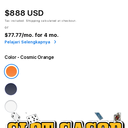
$888 USD
Tax included.
Shipping
calculated at checkout.
or
$77.77
/mo. for 4 mo.
Pelajari Selengkapnya
Color
- Cosmic Orange