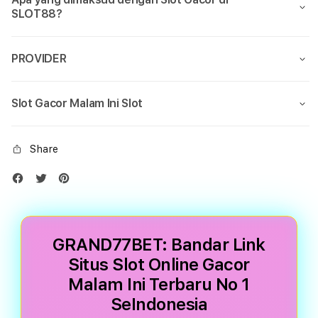
SLOT88?
PROVIDER
Slot Gacor Malam Ini Slot
Share
GRAND77BET: Bandar Link
Situs Slot Online Gacor
Malam Ini Terbaru No 1
SeIndonesia