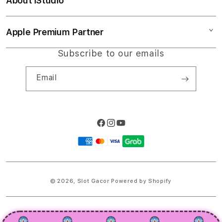
About iStudio
My Account
Slot Online Gacor
Situs Slot Online
Collection & Delivery
Elush Service Provider
Slot Gacor 2026
Apple Premium Partner
About Us
Returns & Exchanges
Financing Options
Slot Online Gacor
Find an iStudio near you
Subscribe to our emails
Contact Us
Trade-in
Slot Gacor Malam Ini Slot
Why Shop at iStudio
FAQ
Email
Travellers Reservation
Elush Corporate Website
Privacy Policy
Site Terms of Use
Facebook
Instagram
YouTube
Payment
methods
© 2026,
Slot Gacor
Powered by Shopify
PRICES INCLUDE 9% GST BUT EXCLUDE SHIPPING COSTS.