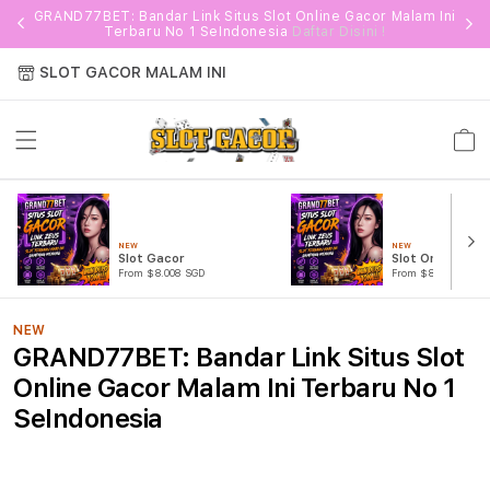
GRAND77BET: Bandar Link Situs Slot Online Gacor Malam Ini
Terbaru No 1 SeIndonesia
Daftar Disini !
SLOT GACOR MALAM INI
Cart
NEW
NEW
Slot Gacor
Slot Online GA
From $8.008 SGD
From $807.77 SGD
NEW
GRAND77BET: Bandar Link Situs Slot
Online Gacor Malam Ini Terbaru No 1
SeIndonesia