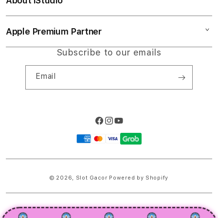
About iStudio
My Account
Slot Online Gacor
Situs Slot Online
Collection & Delivery
Elush Service Provider
Slot Gacor 2026
Apple Premium Partner
About Us
Returns & Exchanges
Financing Options
Slot Online Gacor
Find an iStudio near you
Subscribe to our emails
Contact Us
Trade-in
Slot Gacor Malam Ini Slot
Why Shop at iStudio
FAQ
Email
Travellers Reservation
Elush Corporate Website
Privacy Policy
Site Terms of Use
Facebook
Instagram
YouTube
Payment
methods
© 2026,
Slot Gacor
Powered by Shopify
PRICES INCLUDE 9% GST BUT EXCLUDE SHIPPING COSTS.