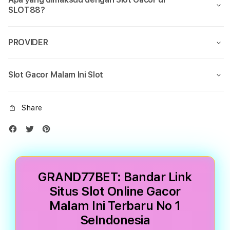
SLOT88?
PROVIDER
Slot Gacor Malam Ini Slot
Share
GRAND77BET: Bandar Link
Situs Slot Online Gacor
Malam Ini Terbaru No 1
SeIndonesia