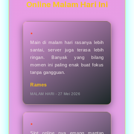
halaman deposit atau pusat bantuan.
Online Malam Hari Ini
★
Main di malam hari rasanya lebih
santai, server juga terasa lebih
ringan. Banyak yang bilang
momen ini paling enak buat fokus
tanpa gangguan.
Rames
MALAM HARI - 27 Mei 2026
★
Slot online nya emang mantap