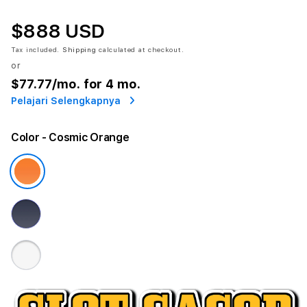
$888 USD
Tax included.
Shipping
calculated at checkout.
or
$77.77
/mo. for 4 mo.
Pelajari Selengkapnya
Color
- Cosmic Orange