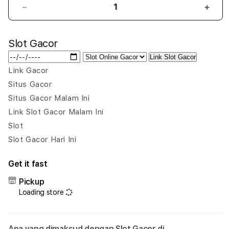
Decrease
Incr
quantity
quant
for
for
Slot Gacor
GRAND77BET:
GRA
Bandar
Band
Link Slot Gacor
Link
Link
Link Gacor
Situs
Situs
Situs Gacor
Slot
Slot
Online
Onlin
Situs Gacor Malam Ini
Gacor
Gaco
Link Slot Gacor Malam Ini
Malam
Mala
Slot
Ini
Ini
Slot Gacor Hari Ini
Terbaru
Terb
No
No
1
1
Get it fast
SeIndonesia
SeIn
Pickup
Loading store
Apa yang dimaksud dengan Slot Gacor di