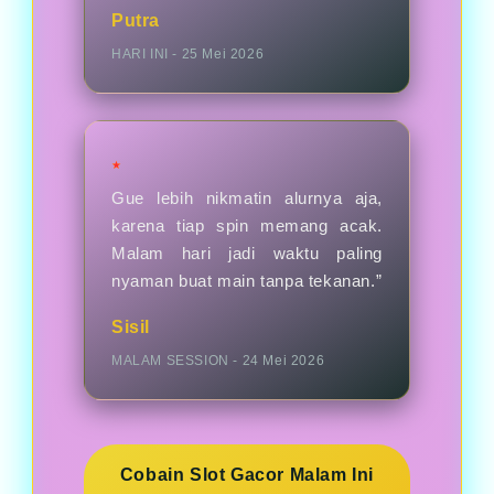
Putra
HARI INI - 25 Mei 2026
★
Gue lebih nikmatin alurnya aja,
karena tiap spin memang acak.
Malam hari jadi waktu paling
nyaman buat main tanpa tekanan.”
Sisil
MALAM SESSION - 24 Mei 2026
Cobain Slot Gacor Malam Ini