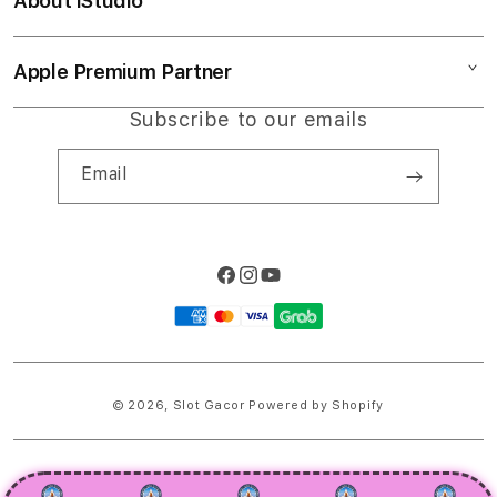
About iStudio
My Account
Slot Online Gacor
Situs Slot Online
Collection & Delivery
Elush Service Provider
Slot Gacor 2026
Apple Premium Partner
About Us
Returns & Exchanges
Financing Options
Slot Online Gacor
Find an iStudio near you
Subscribe to our emails
Contact Us
Trade-in
Slot Gacor Malam Ini Slot
Why Shop at iStudio
FAQ
Email
Travellers Reservation
Elush Corporate Website
Privacy Policy
Site Terms of Use
Facebook
Instagram
YouTube
Payment
methods
© 2026,
Slot Gacor
Powered by Shopify
PRICES INCLUDE 9% GST BUT EXCLUDE SHIPPING COSTS.