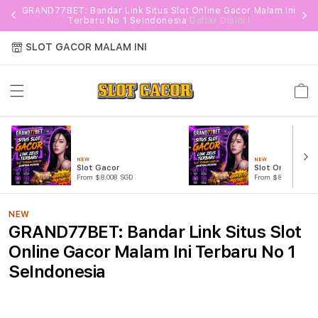
GRAND77BET: Bandar Link Situs Slot Online Gacor Malam Ini
Terbaru No 1 SeIndonesia
Daftar Disini !
SLOT GACOR MALAM INI
Cart
NEW
NEW
Slot Gacor
Slot Online GA
From $8.008 SGD
From $807.77 SGD
NEW
GRAND77BET: Bandar Link Situs Slot
Online Gacor Malam Ini Terbaru No 1
SeIndonesia