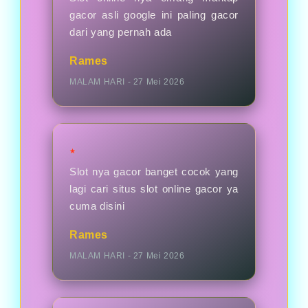
gacor asli google ini paling gacor
dari yang pernah ada
Rames
MALAM HARI - 27 Mei 2026
★
Slot nya gacor banget cocok yang
lagi cari situs slot online gacor ya
cuma disini
Rames
MALAM HARI - 27 Mei 2026