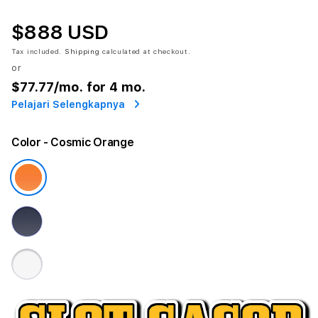
$888 USD
Tax included.
Shipping
calculated at checkout.
or
$77.77
/mo. for 4 mo.
Pelajari Selengkapnya
Color
- Cosmic Orange