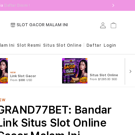
sia
Daftar Disini !
SLOT GACOR MALAM INI
Log in
Cart
lam Ini
Slot Resmi
Situs Slot Online
Daftar
Login
NEW
Situs Slot Online
Link Slot Gacor
From $1285.00 SGD
From $888 USD
EW
GRAND77BET: Bandar
Link Situs Slot Online