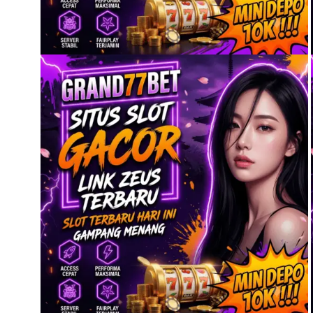
Open
media
4
in
modal