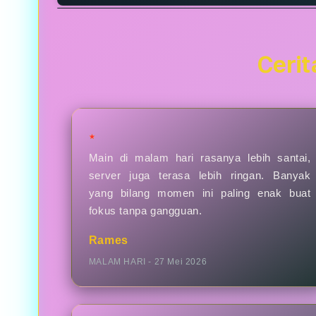
Minimal deposit mengikuti ketentuan ya
bantuan.
Cerit
★
Main di malam hari rasanya lebih santai,
server juga terasa lebih ringan. Banyak
yang bilang momen ini paling enak buat
fokus tanpa gangguan.
Rames
MALAM HARI - 27 Mei 2026