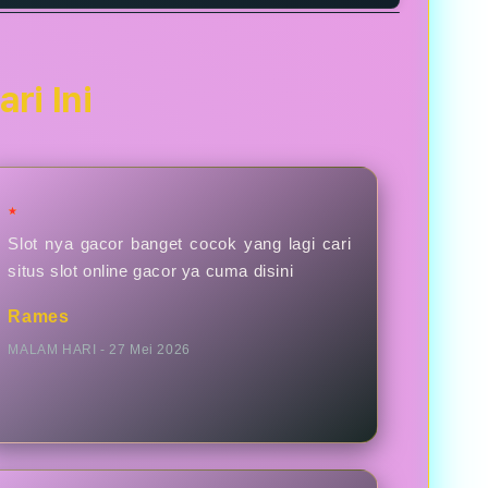
dilihat pada halaman deposit atau pusat
ri Ini
★
Slot nya gacor banget cocok yang lagi cari
situs slot online gacor ya cuma disini
Rames
MALAM HARI - 27 Mei 2026