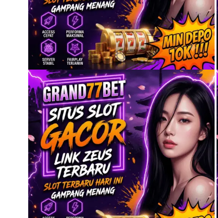
Open
media
2
in
modal