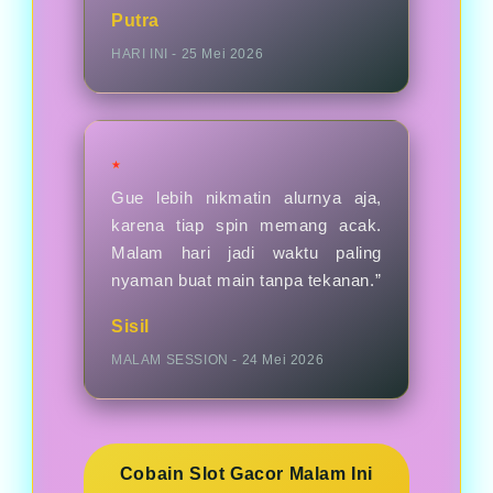
Putra
HARI INI - 25 Mei 2026
★
Gue lebih nikmatin alurnya aja,
karena tiap spin memang acak.
Malam hari jadi waktu paling
nyaman buat main tanpa tekanan.”
Sisil
MALAM SESSION - 24 Mei 2026
Cobain Slot Gacor Malam Ini