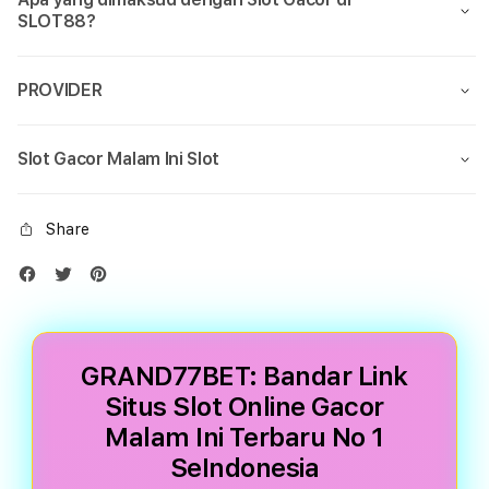
SLOT88?
PROVIDER
Slot Gacor Malam Ini Slot
Share
GRAND77BET: Bandar Link
Situs Slot Online Gacor
Malam Ini Terbaru No 1
SeIndonesia