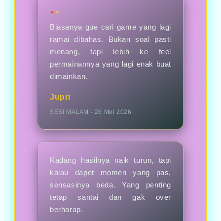
★★
Biasanya gue cari game yang lagi
ramai dibahas. Bukan soal pasti
menang, tapi lebih ke feel
permainannya yang lagi enak buat
dimainkan.
Jupri
SESI MALAM - 26 Mei 2026
Kadang hasilnya naik turun, tapi
kalau dapet momen yang pas,
sensasinya beda. Yang penting
tetap santai dan gak over
berharap.