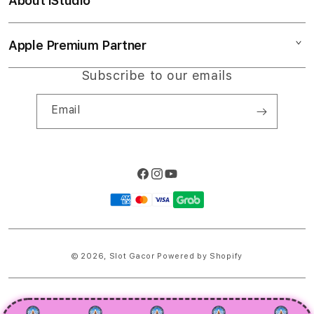
About iStudio
My Account
Slot Online Gacor
Situs Slot Online
Collection & Delivery
Elush Service Provider
Slot Gacor 2026
Apple Premium Partner
About Us
Returns & Exchanges
Financing Options
Slot Online Gacor
Find an iStudio near you
Subscribe to our emails
Contact Us
Trade-in
Slot Gacor Malam Ini Slot
Why Shop at iStudio
FAQ
Email
Travellers Reservation
Elush Corporate Website
Privacy Policy
Site Terms of Use
Facebook
Instagram
YouTube
Payment
methods
© 2026,
Slot Gacor
Powered by Shopify
PRICES INCLUDE 9% GST BUT EXCLUDE SHIPPING COSTS.