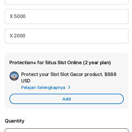
X 5000
X 2000
Protection+ for Situs Slot Online (2 year plan)
Protect your Slot Slot Gacor product.
$888
Ad
USD
App
Pelajari Selengkapnya
Car
Add
Quantity