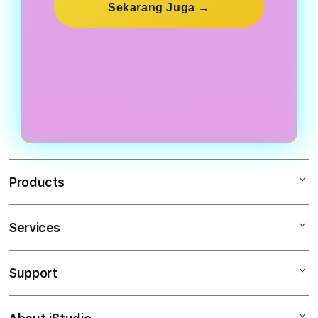
Sekarang Juga →
Products
Services
Slot Online
Slot Online Online
Support
AppleCare+
Slot Gacor
Corporate
Slot Gacor Malam Ini Slot