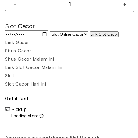
Decrease
Incr
quantity
quant
for
for
Slot Gacor
GRAND77BET:
GRA
Bandar
Band
Link Slot Gacor
Link
Link
Link Gacor
Situs
Situs
Situs Gacor
Slot
Slot
Online
Onlin
Situs Gacor Malam Ini
Gacor
Gaco
Link Slot Gacor Malam Ini
Malam
Mala
Slot
Ini
Ini
Slot Gacor Hari Ini
Terbaru
Terb
No
No
1
1
Get it fast
SeIndonesia
SeIn
Pickup
Loading store
Apa yang dimaksud dengan Slot Gacor di