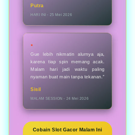
Putra
HARI INI - 25 Mei 2026
★
Gue lebih nikmatin alurnya aja,
karena tiap spin memang acak.
Malam hari jadi waktu paling
nyaman buat main tanpa tekanan.”
Sisil
MALAM SESSION - 24 Mei 2026
Cobain Slot Gacor Malam Ini