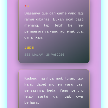
★★
Biasanya gue cari game yang lagi
ramai dibahas. Bukan soal pasti
menang, tapi lebih ke feel
permainannya yang lagi enak buat
dimainkan.
Jupri
SESI MALAM - 26 Mei 2026
Kadang hasilnya naik turun, tapi
kalau dapet momen yang pas,
sensasinya beda. Yang penting
tetap santai dan gak over
berharap.