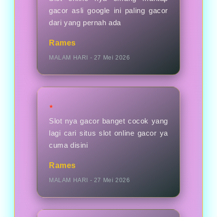
gacor asli google ini paling gacor
dari yang pernah ada
Rames
MALAM HARI - 27 Mei 2026
★
Slot nya gacor banget cocok yang
lagi cari situs slot online gacor ya
cuma disini
Rames
MALAM HARI - 27 Mei 2026