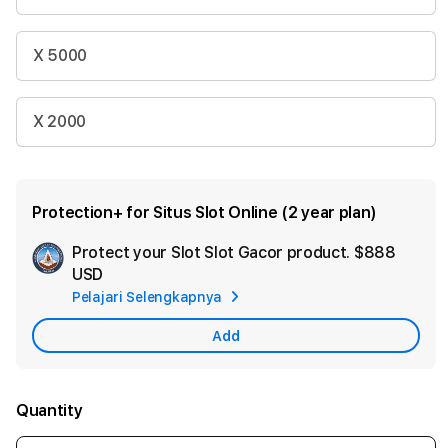
X 5000
X 2000
Protection+ for Situs Slot Online (2 year plan)
Protect your Slot Slot Gacor product.
$888
Ad
USD
App
Pelajari Selengkapnya
Car
Add
Quantity