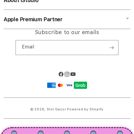
About iStudio
My Account
Slot Online Gacor
Situs Slot Online
Collection & Delivery
Elush Service Provider
Slot Gacor 2026
Apple Premium Partner
About Us
Returns & Exchanges
Financing Options
Slot Online Gacor
Find an iStudio near you
Subscribe to our emails
Contact Us
Trade-in
Slot Gacor Malam Ini Slot
Why Shop at iStudio
FAQ
Email
Travellers Reservation
Elush Corporate Website
Privacy Policy
Site Terms of Use
Facebook
Instagram
YouTube
Payment
methods
© 2026,
Slot Gacor
Powered by Shopify
PRICES INCLUDE 9% GST BUT EXCLUDE SHIPPING COSTS.