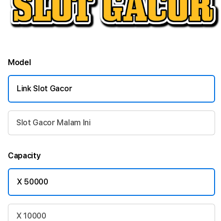
Model
Link Slot Gacor
Slot Gacor Malam Ini
Capacity
X 50000
X 10000