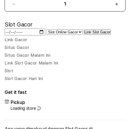
Decrease
Incr
quantity
quant
for
for
Slot Gacor
GRAND77BET:
GRA
Bandar
Band
Link Slot Gacor
Link
Link
Link Gacor
Situs
Situs
Situs Gacor
Slot
Slot
Online
Onlin
Situs Gacor Malam Ini
Gacor
Gaco
Link Slot Gacor Malam Ini
Malam
Mala
Slot
Ini
Ini
Slot Gacor Hari Ini
Terbaru
Terb
No
No
1
1
Get it fast
SeIndonesia
SeIn
Pickup
Loading store
Apa yang dimaksud dengan Slot Gacor di