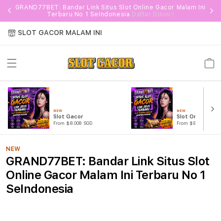
GRAND77BET: Bandar Link Situs Slot Online Gacor Malam Ini
Terbaru No 1 SeIndonesia
Daftar Disini !
SLOT GACOR MALAM INI
Cart
NEW
NEW
Slot Gacor
Slot Online GA
From $8.008 SGD
From $807.77 SGD
NEW
GRAND77BET: Bandar Link Situs Slot
Online Gacor Malam Ini Terbaru No 1
SeIndonesia