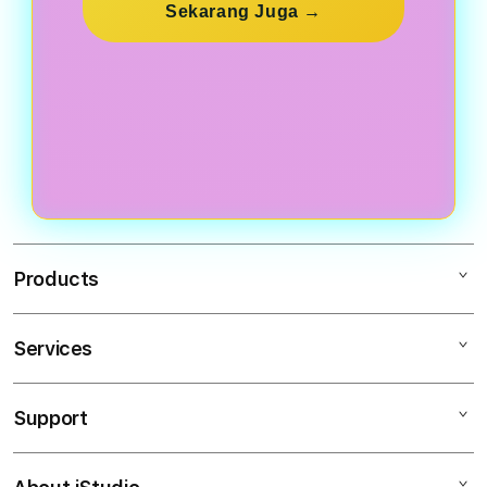
Sekarang Juga →
Products
Services
Slot Online
Slot Online Online
Support
AppleCare+
Slot Gacor
Corporate
Slot Gacor Malam Ini Slot