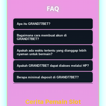
FAQ
Apa itu GRAND77BET?
GRAND77BET website resmi bandar
Bagaimana cara membuat akun di
slot online gacor malam hari ini
GRAND77BET?
terbaru nomor 1 seindonesia,
Pilih menu Daftar, isi data yang
Apakah ada waktu tertentu yang dianggap lebih
GRAND77BET menyediakan link resmi
diperlukan sesuai formulir, kemudian
nyaman untuk bermain?
menuju slot gacor 2026.
lakukan verifikasi apabila diminta.
Sebagian orang memilih malam hari
Apakah GRAND77BET dapat diakses melalui HP?
Setelah proses selesai, akun dapat
karena suasana lebih tenang dan
digunakan untuk masuk ke platform.
Ya. GRAND77BET dapat diakses
minim gangguan. Namun dari sisi
Berapa minimal deposit di GRAND77BET?
melalui smartphone Android, iPhone,
sistem permainan, tidak ada
Minimal deposit mengikuti ketentuan
tablet, maupun komputer tanpa
perbedaan khusus yang
yang berlaku pada platform.
perlu instalasi aplikasi tambahan.
memengaruhi hasil berdasarkan
Informasi terbaru dapat dilihat pada
Cerita Pemain Slot
waktu tertentu.