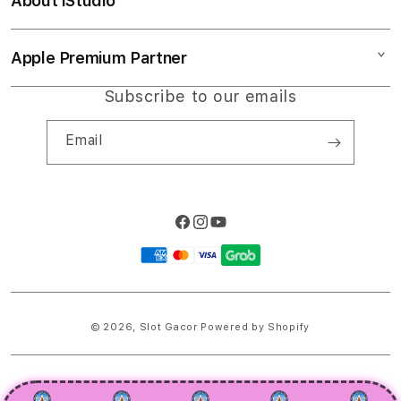
About iStudio
My Account
Slot Online Gacor
Situs Slot Online
Collection & Delivery
Elush Service Provider
Slot Gacor 2026
Apple Premium Partner
About Us
Returns & Exchanges
Financing Options
Slot Online Gacor
Find an iStudio near you
Subscribe to our emails
Contact Us
Trade-in
Slot Gacor Malam Ini Slot
Why Shop at iStudio
FAQ
Email
Travellers Reservation
Elush Corporate Website
Privacy Policy
Site Terms of Use
Facebook
Instagram
YouTube
Payment
methods
© 2026,
Slot Gacor
Powered by Shopify
PRICES INCLUDE 9% GST BUT EXCLUDE SHIPPING COSTS.