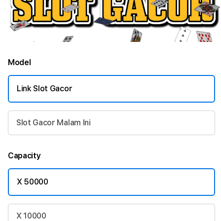
Model
Link Slot Gacor
Slot Gacor Malam Ini
Capacity
X 50000
X 10000