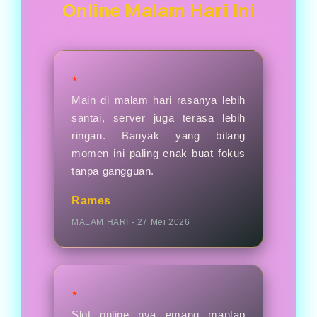
halaman deposit atau pusat bantuan.
Online Malam Hari Ini
★
Main di malam hari rasanya lebih
santai, server juga terasa lebih
ringan. Banyak yang bilang
momen ini paling enak buat fokus
tanpa gangguan.
Rames
MALAM HARI - 27 Mei 2026
★
Slot online nya emang mantap