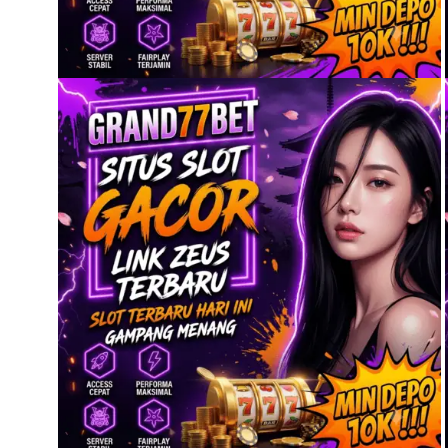
Open
media
4
in
modal