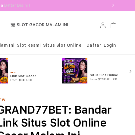
sia
Daftar Disini !
SLOT GACOR MALAM INI
Log in
Cart
lam Ini
Slot Resmi
Situs Slot Online
Daftar
Login
NEW
Situs Slot Online
Link Slot Gacor
From $1285.00 SGD
From $888 USD
EW
GRAND77BET: Bandar
Link Situs Slot Online