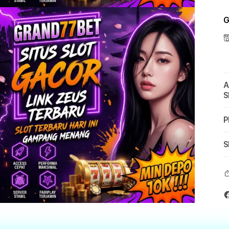
Open
media
G
7
in
modal
A
S
P
S
Open
media
9