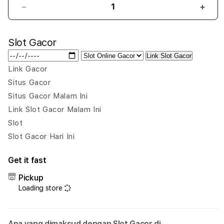
Decrease
Incr
quantity
quant
for
for
Slot Gacor
GRAND77BET:
GRA
Bandar
Band
Link Slot Gacor
Link
Link
Link Gacor
Situs
Situs
Situs Gacor
Slot
Slot
Online
Onlin
Situs Gacor Malam Ini
Gacor
Gaco
Link Slot Gacor Malam Ini
Malam
Mala
Slot
Ini
Ini
Slot Gacor Hari Ini
Terbaru
Terb
No
No
1
1
Get it fast
SeIndonesia
SeIn
Pickup
Loading store
Apa yang dimaksud dengan Slot Gacor di