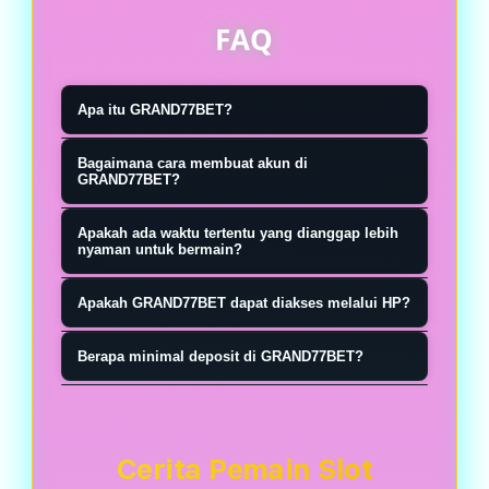
FAQ
Apa itu GRAND77BET?
GRAND77BET website resmi bandar
Bagaimana cara membuat akun di
slot online gacor malam hari ini
GRAND77BET?
terbaru nomor 1 seindonesia,
Pilih menu Daftar, isi data yang
Apakah ada waktu tertentu yang dianggap lebih
GRAND77BET menyediakan link resmi
diperlukan sesuai formulir, kemudian
nyaman untuk bermain?
menuju slot gacor 2026.
lakukan verifikasi apabila diminta.
Sebagian orang memilih malam hari
Apakah GRAND77BET dapat diakses melalui HP?
Setelah proses selesai, akun dapat
karena suasana lebih tenang dan
digunakan untuk masuk ke platform.
Ya. GRAND77BET dapat diakses
minim gangguan. Namun dari sisi
Berapa minimal deposit di GRAND77BET?
melalui smartphone Android, iPhone,
sistem permainan, tidak ada
Minimal deposit mengikuti ketentuan
tablet, maupun komputer tanpa
perbedaan khusus yang
yang berlaku pada platform.
perlu instalasi aplikasi tambahan.
memengaruhi hasil berdasarkan
Informasi terbaru dapat dilihat pada
Cerita Pemain Slot
waktu tertentu.