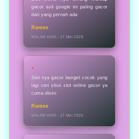
gacor asli google ini paling gacor
dari yang pernah ada
Rames
MALAM HARI - 27 Mei 2026
★
Slot nya gacor banget cocok yang
lagi cari situs slot online gacor ya
cuma disini
Rames
MALAM HARI - 27 Mei 2026