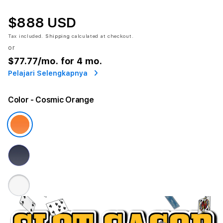
$888 USD
Tax included.
Shipping
calculated at checkout.
or
$77.77
/mo. for 4 mo.
Pelajari Selengkapnya
Color
- Cosmic Orange