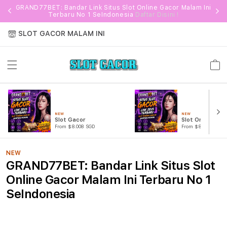
GRAND77BET: Bandar Link Situs Slot Online Gacor Malam Ini
Terbaru No 1 SeIndonesia
Daftar Disini !
SLOT GACOR MALAM INI
Cart
NEW
NEW
Slot Gacor
Slot Online GA
From $8.008 SGD
From $807.77 SGD
NEW
GRAND77BET: Bandar Link Situs Slot
Online Gacor Malam Ini Terbaru No 1
SeIndonesia