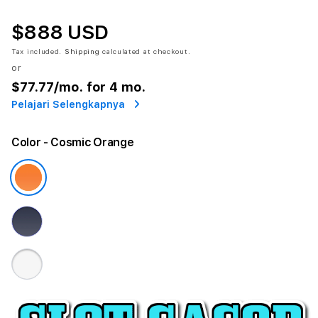
$888 USD
Tax included.
Shipping
calculated at checkout.
or
$77.77
/mo. for 4 mo.
Pelajari Selengkapnya
Color
- Cosmic Orange