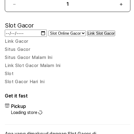
Decrease
Incr
quantity
quant
for
for
Slot Gacor
GRAND77BET:
GRA
Bandar
Band
Link Slot Gacor
Link
Link
Link Gacor
Situs
Situs
Situs Gacor
Slot
Slot
Online
Onlin
Situs Gacor Malam Ini
Gacor
Gaco
Link Slot Gacor Malam Ini
Malam
Mala
Slot
Ini
Ini
Slot Gacor Hari Ini
Terbaru
Terb
No
No
1
1
Get it fast
SeIndonesia
SeIn
Pickup
Loading store
Apa yang dimaksud dengan Slot Gacor di