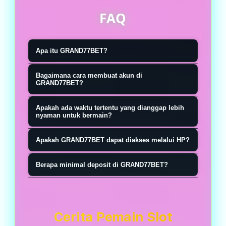
FAQ
Apa itu GRAND77BET?
GRAND77BET website resmi bandar
Bagaimana cara membuat akun di
slot online gacor malam hari ini
GRAND77BET?
terbaru nomor 1 seindonesia,
Pilih menu Daftar, isi data yang
Apakah ada waktu tertentu yang dianggap lebih
GRAND77BET menyediakan link resmi
diperlukan sesuai formulir, kemudian
nyaman untuk bermain?
menuju slot gacor 2026.
lakukan verifikasi apabila diminta.
Sebagian orang memilih malam hari
Apakah GRAND77BET dapat diakses melalui HP?
Setelah proses selesai, akun dapat
karena suasana lebih tenang dan
digunakan untuk masuk ke platform.
Ya. GRAND77BET dapat diakses
minim gangguan. Namun dari sisi
Berapa minimal deposit di GRAND77BET?
melalui smartphone Android, iPhone,
sistem permainan, tidak ada
Minimal deposit mengikuti ketentuan
tablet, maupun komputer tanpa
perbedaan khusus yang
yang berlaku pada platform.
perlu instalasi aplikasi tambahan.
memengaruhi hasil berdasarkan
Informasi terbaru dapat dilihat pada
Cerita Pemain Slot
waktu tertentu.