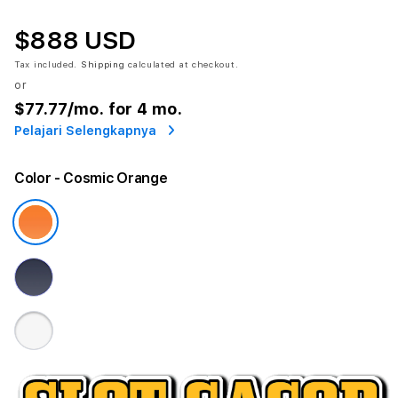
$888 USD
Tax included.
Shipping
calculated at checkout.
or
$77.77
/mo. for 4 mo.
Pelajari Selengkapnya
Color
- Cosmic Orange