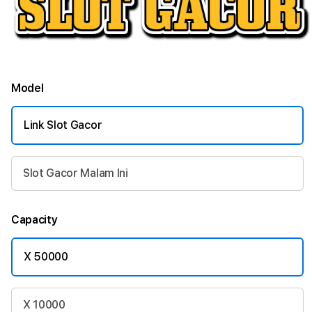
Model
Link Slot Gacor
Slot Gacor Malam Ini
Capacity
X 50000
X 10000