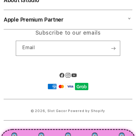
About iStudio
My Account
Slot Online Gacor
Situs Slot Online
Collection & Delivery
Elush Service Provider
Slot Gacor 2026
Apple Premium Partner
About Us
Returns & Exchanges
Financing Options
Slot Online Gacor
Find an iStudio near you
Subscribe to our emails
Contact Us
Trade-in
Slot Gacor Malam Ini Slot
Why Shop at iStudio
FAQ
Email
Travellers Reservation
Elush Corporate Website
Privacy Policy
Site Terms of Use
Facebook
Instagram
YouTube
Payment
methods
© 2026,
Slot Gacor
Powered by Shopify
PRICES INCLUDE 9% GST BUT EXCLUDE SHIPPING COSTS.