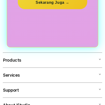
Sekarang Juga →
Products
Services
Slot Online
Slot Online Online
Support
AppleCare+
Slot Gacor
Corporate
Slot Gacor Malam Ini Slot