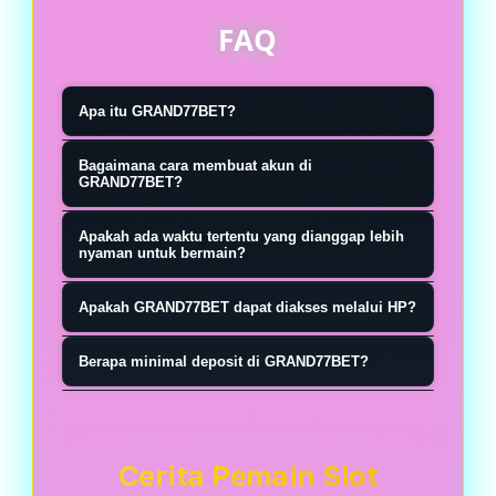
FAQ
Apa itu GRAND77BET?
GRAND77BET website resmi bandar
Bagaimana cara membuat akun di
slot online gacor malam hari ini
GRAND77BET?
terbaru nomor 1 seindonesia,
Pilih menu Daftar, isi data yang
Apakah ada waktu tertentu yang dianggap lebih
GRAND77BET menyediakan link resmi
diperlukan sesuai formulir, kemudian
nyaman untuk bermain?
menuju slot gacor 2026.
lakukan verifikasi apabila diminta.
Sebagian orang memilih malam hari
Apakah GRAND77BET dapat diakses melalui HP?
Setelah proses selesai, akun dapat
karena suasana lebih tenang dan
digunakan untuk masuk ke platform.
Ya. GRAND77BET dapat diakses
minim gangguan. Namun dari sisi
Berapa minimal deposit di GRAND77BET?
melalui smartphone Android, iPhone,
sistem permainan, tidak ada
Minimal deposit mengikuti ketentuan
tablet, maupun komputer tanpa
perbedaan khusus yang
yang berlaku pada platform.
perlu instalasi aplikasi tambahan.
memengaruhi hasil berdasarkan
Informasi terbaru dapat dilihat pada
Cerita Pemain Slot
waktu tertentu.