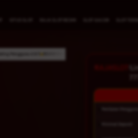
OT
SITUS SLOT
RAJA SLOT RESMI
SLOT GACOR
SLOT TER
engguna Aktif
Layanan Support 24/7
RAJASLOT
Li
77
Penilaian Penggun
Minimal Deposit