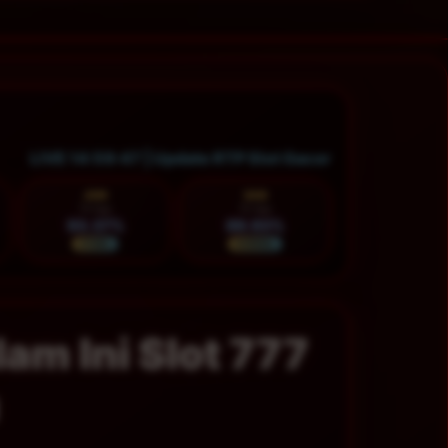
LIVE 14:59:50 | Update RTP Slot Gacor
JUM
SAB
14 Agu
15 Agu
93.37%
89.93%
STABIL
NORMAL
am Ini Slot 777