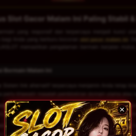
s Slot Gacor Malam Ini Paling Stabil
rmain yang responsif dan terpercaya menjadi kunci utam
a bagi Anda yang berburu bocoran
slot gacor malam ini
. D
RAJASLOT memastikan pengalaman bermain berjalan mulus
 Bermain Malam Ini
:
Sistem link alternatif terpercaya menjamin Anda tetap bi
 perlu khawatir masalah pemblokiran domain utama atau 
engkap:
Kerja sama dengan berbagai provider global terke
dioptimalkan untuk meningkatkan peluang pundi-pundi ke
in:
Dukungan sistem pembayaran instan dan layanan
Cust
un penarikan dana (
withdraw
) berjalan transparan, aman,