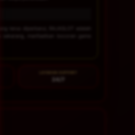
yang terus diperbarui, RAJASLOT adalah
a sekarang, manfaatkan bocoran game
LAYANAN SUPPORT
24/7