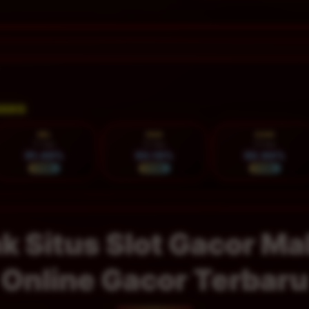
NANG
SEL
RAB
KAM
11 Agu
12 Agu
13 Agu
91.46%
93.16%
92.94%
STABIL
STABIL
STABIL
 Situs Slot Gacor Mal
Online Gacor Terbaru