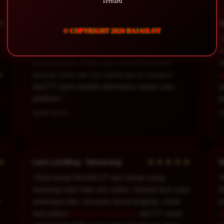
Terbaru
★
★★★★★
Chow Sing Sing - Surabaya
N
© COPYRIGHT 2026 RAJASLOT
“Menurut saya, RAJASLOT cocok untuk pemain
“
yang mencari situs
slot gacor malam ini
dengan
k
akses praktis. Pilihan slot maxwin tersedia
s
a
banyak serta link slot online gacor maupun
g
slot777 resmi mudah ditemukan dalam satu
s
platform.”
b
2026-06-03
2
★
★★★★★
Leon Lai Ming - Semarang
W
“Saya kenal RAJASLOT dari teman yang
“
memang hobi main slot online. Setelah ikut coba
R
k
beberapa hari, ternyata isinya lengkap, mulai
l
dari pilihan
slot gacor malam ini
, slot777 resmi
m