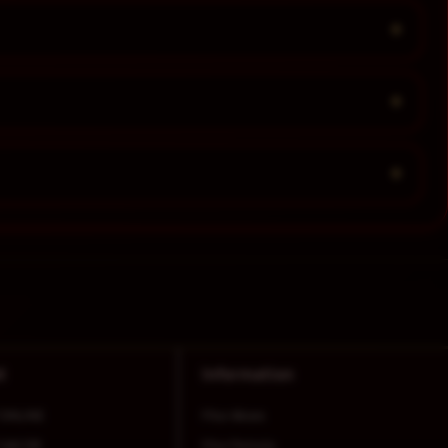
+
+
+
t
Information
 ONLINE
Fitur Akses
T GACOR
Fitur Pemula