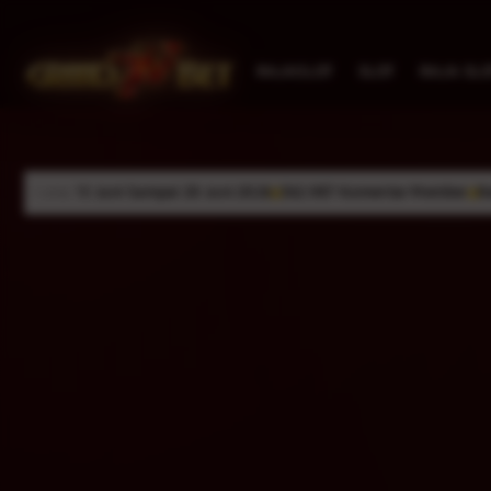
Skip
to
content
RAJASLOT
SLOT
RAJA SL
2026
362.987 Komentar Member
Rating Pengguna 4.9/5
99.999.999 P