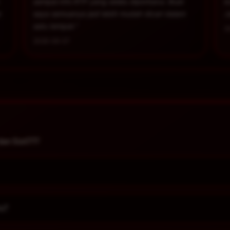
sampai info RTP yang selalu diperbarui. Buat
b
e
saya semuanya jadi lebih mudah dicari dalam
J
satu tempat.”
2
2026-06-07
 dan Slot777
ru?