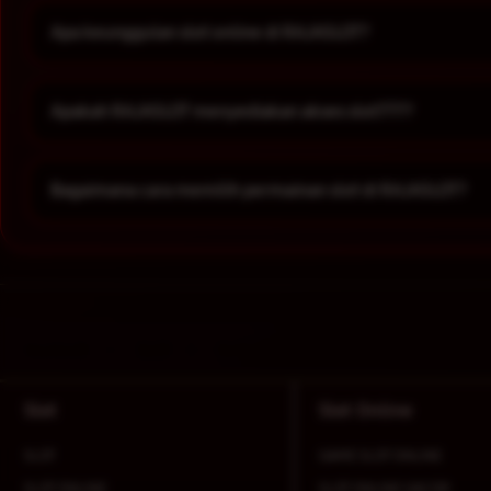
Apa keunggulan slot online di RAJASLOT?
Apakah RAJASLOT menyediakan akses slot777?
Bagaimana cara memilih permainan slot di RAJASLOT?
RAJASLOT
>
SLOT
>
SLOT GACOR
Footer Navigation
Slot
Slot Online
SLOT
GAME SLOT ONLINE
SLOT ONLINE
SLOT ONLINE GACOR