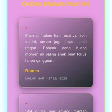
halaman deposit atau pusat bantuan.
Online Malam Hari Ini
★
Main di malam hari rasanya lebih
santai, server juga terasa lebih
ringan. Banyak yang bilang
momen ini paling enak buat fokus
tanpa gangguan.
Rames
MALAM HARI - 27 Mei 2026
★
Slot online nya emang mantap