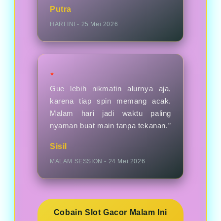
Putra
HARI INI - 25 Mei 2026
★
Gue lebih nikmatin alurnya aja,
karena tiap spin memang acak.
Malam hari jadi waktu paling
nyaman buat main tanpa tekanan.”
Sisil
MALAM SESSION - 24 Mei 2026
Cobain Slot Gacor Malam Ini