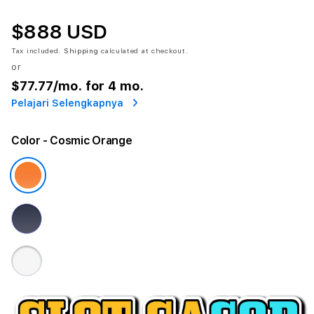
$888 USD
Tax included.
Shipping
calculated at checkout.
or
$77.77
/mo. for 4 mo.
Pelajari Selengkapnya
Color
- Cosmic Orange