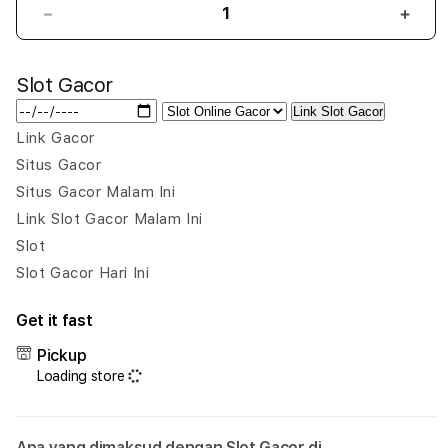
Decrease
Incr
quantity
quant
for
for
Slot Gacor
GRAND77BET:
GRA
Bandar
Band
Link Slot Gacor
Link
Link
Link Gacor
Situs
Situs
Situs Gacor
Slot
Slot
Online
Onlin
Situs Gacor Malam Ini
Gacor
Gaco
Link Slot Gacor Malam Ini
Malam
Mala
Slot
Ini
Ini
Slot Gacor Hari Ini
Terbaru
Terb
No
No
1
1
Get it fast
SeIndonesia
SeIn
Pickup
Loading store
Apa yang dimaksud dengan Slot Gacor di