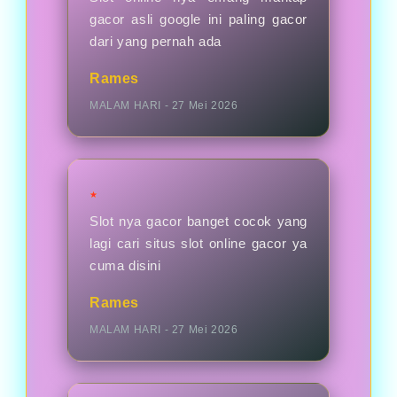
gacor asli google ini paling gacor
dari yang pernah ada
Rames
MALAM HARI - 27 Mei 2026
★
Slot nya gacor banget cocok yang
lagi cari situs slot online gacor ya
cuma disini
Rames
MALAM HARI - 27 Mei 2026