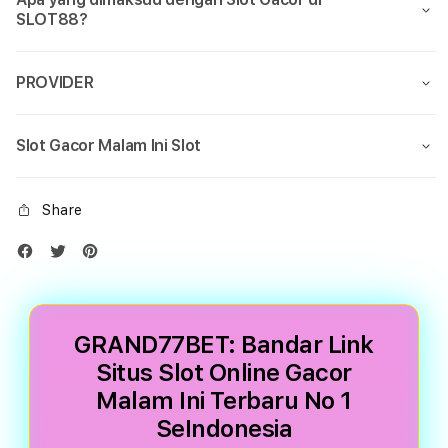
SLOT88?
PROVIDER
Slot Gacor Malam Ini Slot
Share
GRAND77BET: Bandar Link
Situs Slot Online Gacor
Malam Ini Terbaru No 1
SeIndonesia