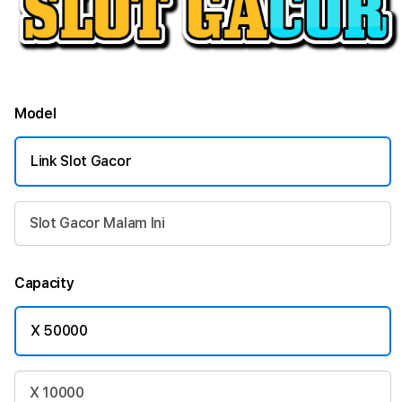
Model
Link Slot Gacor
Slot Gacor Malam Ini
Capacity
X 50000
X 10000