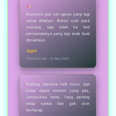
★★
Biasanya gue cari game yang lagi
ramai dibahas. Bukan soal pasti
menang, tapi lebih ke feel
permainannya yang lagi enak buat
dimainkan.
Jupri
SESI MALAM - 26 Mei 2026
Kadang hasilnya naik turun, tapi
kalau dapet momen yang pas,
sensasinya beda. Yang penting
tetap santai dan gak over
berharap.