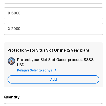
X 5000
X 2000
Protection+ for Situs Slot Online (2 year plan)
Protect your Slot Slot Gacor product.
$888
Ad
USD
App
Pelajari Selengkapnya
Car
Add
Quantity