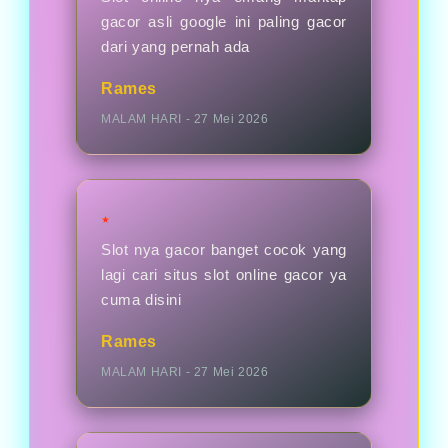
gacor asli google ini paling gacor
dari yang pernah ada
Rames
MALAM HARI - 27 Mei 2026
★
Slot nya gacor banget cocok yang
lagi cari situs slot online gacor ya
cuma disini
Rames
MALAM HARI - 27 Mei 2026