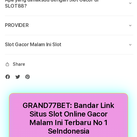
SLOT88?
PROVIDER
Slot Gacor Malam Ini Slot
Share
GRAND77BET: Bandar Link
Situs Slot Online Gacor
Malam Ini Terbaru No 1
SeIndonesia