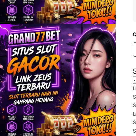
Open
media
Q
5
in
modal
L
S
S
L
S
S