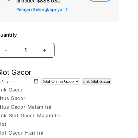
product.
$888 USD
Apple
Pelajari Selengkapnya
Care
uantity
Decrease
Increase
quantity
quantity
for
for
Slot Gacor
GRAND77BET:
GRAND77BET:
Bandar
Bandar
Link Slot Gacor
Link
Link
ink Gacor
Situs
Situs
Slot
Slot
itus Gacor
Online
Online
itus Gacor Malam Ini
Gacor
Gacor
ink Slot Gacor Malam Ini
Malam
Malam
Ini
Ini
lot
Terbaru
Terbaru
lot Gacor Hari Ini
No
No