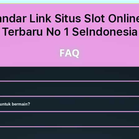
in
modal
ar Link Situs Slot Onlin
Terbaru No 1 SeIndonesia
FAQ
nline gacor malam hari ini terbaru nomor 1 seindon
n sesuai formulir, kemudian lakukan verifikasi apabila 
 untuk bermain?
na suasana lebih tenang dan minim gangguan. Namu
 berdasarkan waktu tertentu.
tphone Android, iPhone, tablet, maupun komputer tanp