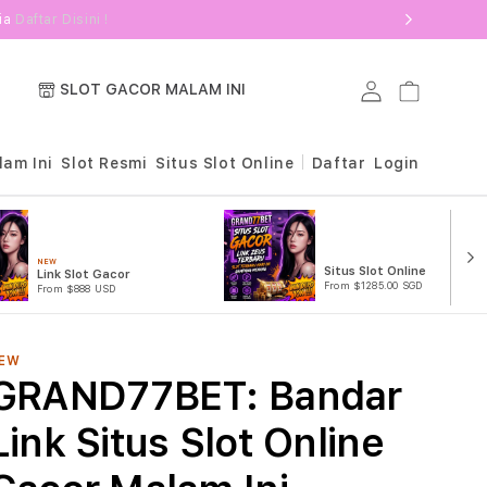
sia
Daftar Disini !
SLOT GACOR MALAM INI
Log in
Cart
lam Ini
Slot Resmi
Situs Slot Online
Daftar
Login
NEW
Situs Slot Online
Link Slot Gacor
From $1285.00 SGD
From $888 USD
EW
GRAND77BET: Bandar
Link Situs Slot Online