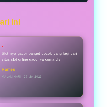
dilihat pada halaman deposit atau pusat
ri Ini
★
Slot nya gacor banget cocok yang lagi cari
situs slot online gacor ya cuma disini
Rames
MALAM HARI - 27 Mei 2026