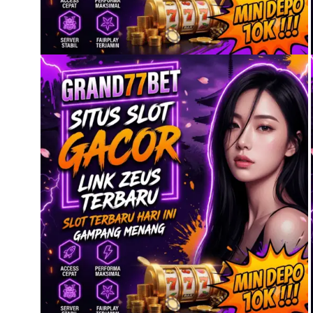
Open
media
4
in
modal