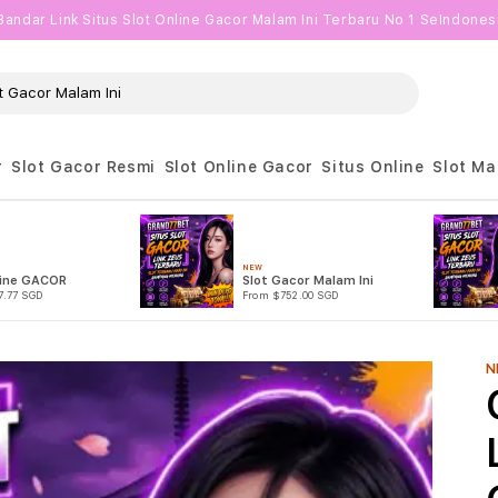
ndar Link Situs Slot Online Gacor Malam Ini Terbaru No 1 SeIndone
r
Slot Gacor Resmi
Slot Online Gacor
Situs Online
Slot Ma
NEW
line GACOR
Slot Gacor Malam Ini
7.77 SGD
From $752.00 SGD
N