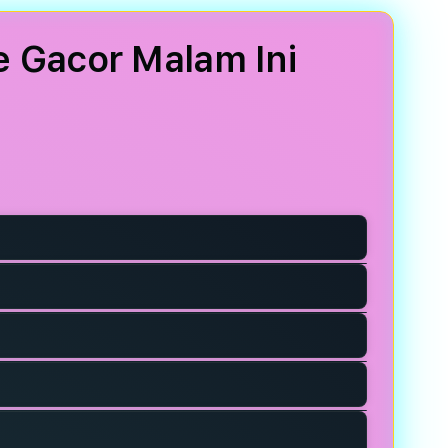
e Gacor Malam Ini
esia, GRAND77BET menyediakan link resmi
diminta. Setelah proses selesai, akun dapat
n dari sisi sistem permainan, tidak ada
a perlu instalasi aplikasi tambahan.