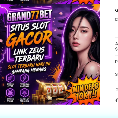
Open
media
G
7
in
modal
A
S
P
S
Open
media
9