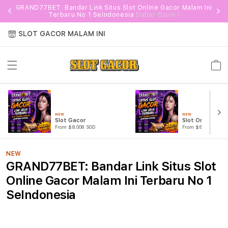
GRAND77BET: Bandar Link Situs Slot Online Gacor Malam Ini
Terbaru No 1 SeIndonesia
Daftar Disini !
SLOT GACOR MALAM INI
Cart
NEW
NEW
Slot Gacor
Slot Online GA
From $8.008 SGD
From $807.77 SGD
NEW
GRAND77BET: Bandar Link Situs Slot
Online Gacor Malam Ini Terbaru No 1
SeIndonesia