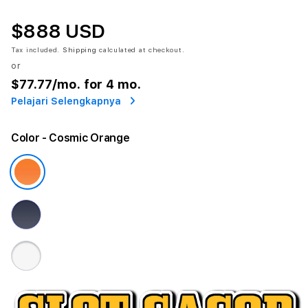
$888 USD
Tax included.
Shipping
calculated at checkout.
or
$77.77
/mo. for 4 mo.
Pelajari Selengkapnya
Color
- Cosmic Orange