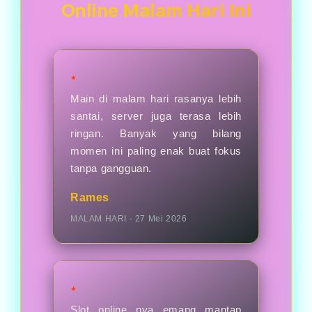
halaman deposit atau pusat bantuan.
Online Malam Hari Ini
★
Main di malam hari rasanya lebih
santai, server juga terasa lebih
ringan. Banyak yang bilang
momen ini paling enak buat fokus
tanpa gangguan.
Rames
MALAM HARI - 27 Mei 2026
★
Slot online nya emang mantap